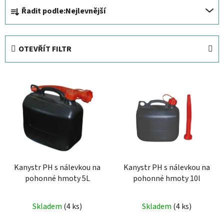
Ř
Řadit podle:
Nejlevnější
a
z
e
OTEVŘÍT FILTR
n
í
V
p
ý
r
p
o
i
d
s
u
p
k
r
t
Kanystr PH s nálevkou na
Kanystr PH s nálevkou na
o
ů
pohonné hmoty 5L
pohonné hmoty 10l
d
u
Skladem
(4 ks)
Skladem
(4 ks)
k
t