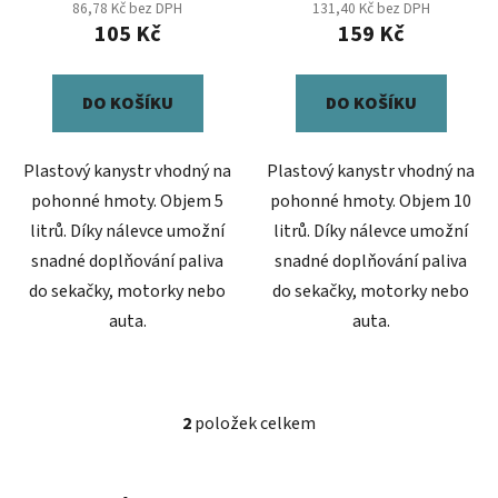
86,78 Kč bez DPH
131,40 Kč bez DPH
ů
105 Kč
159 Kč
DO KOŠÍKU
DO KOŠÍKU
Plastový kanystr vhodný na
Plastový kanystr vhodný na
pohonné hmoty. Objem 5
pohonné hmoty. Objem 10
litrů. Díky nálevce umožní
litrů. Díky nálevce umožní
snadné doplňování paliva
snadné doplňování paliva
do sekačky, motorky nebo
do sekačky, motorky nebo
auta.
auta.
2
položek celkem
O
v
l