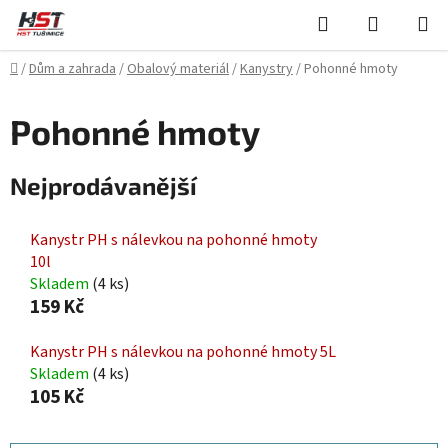
Přejít
Hledat
NÁKUPN
na
KOŠÍK
obsah
Domů
/
Dům a zahrada
/
Obalový materiál
/
Kanystry
/
Pohonné hmoty
Pohonné hmoty
Nejprodávanější
Kanystr PH s nálevkou na pohonné hmoty
10l
Skladem
(4 ks)
159 Kč
Kanystr PH s nálevkou na pohonné hmoty 5L
Skladem
(4 ks)
105 Kč