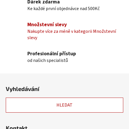
Dárek zdarma
á
Ke každé první objednávce nad 500Kč
d
a
c
Množstevní slevy
í
Nakupte více za méně v kategorii Množstevní
p
slevy
r
v
k
Profesionální přístup
y
od našich specialistů
v
ý
Z
p
á
i
Vyhledávání
p
s
u
a
HLEDAT
t
í
Kontakt