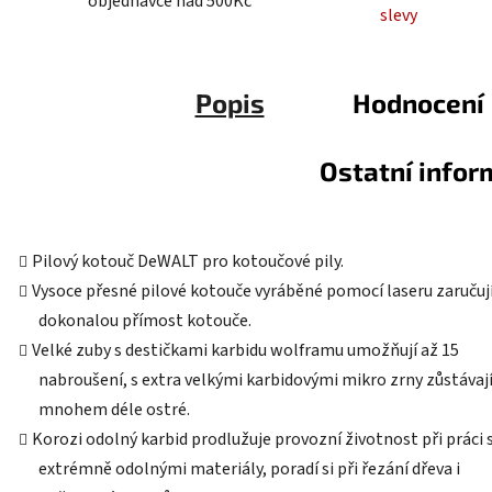
objednávce nad 500Kč
slevy
Popis
Hodnocení
Ostatní info
Pilový kotouč DeWALT pro kotoučové pily.
Vysoce přesné pilové kotouče vyráběné pomocí laseru zaručuj
dokonalou přímost kotouče.
Velké zuby s destičkami karbidu wolframu umožňují až 15
nabroušení, s extra velkými karbidovými mikro zrny zůstávaj
mnohem déle ostré.
Korozi odolný karbid prodlužuje provozní životnost při práci 
extrémně odolnými materiály, poradí si při řezání dřeva i