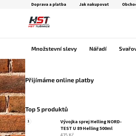
Přejít
Doprava a platba
Jak nakupovat
Obcho
na
obsah
Množstevní slevy
Nářadí
Svařo
P
Přijímáme online platby
o
s
t
r
Top 5 produktů
a
n
Vývojka sprej Helling NORD-
n
TEST U 89 Helling 500ml
435 Kč