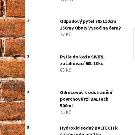
í
p
a
Odpadový pytel 70x110cm
n
150my Obaly Vysočina černý
e
17 Kč
l
Pytle do koše SWIRL
zatahovací 60L 10ks
85 Kč
Odrezovač k odstranění
povrchové rzi BALtech
500ml
75 Kč
Hydroxid sodný BALTECH k
čištění odpadů 1kg