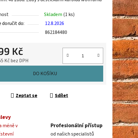
nost
Skladem
(1 ks)
doručit do:
12.8.2026
ek.
862184480
299 Kč
55 Kč bez DPH
cena:
DO KOŠÍKU
Zeptat se
Sdílet
slevy
Profesionální přístup
a méně v
žstevní
od našich specialistů