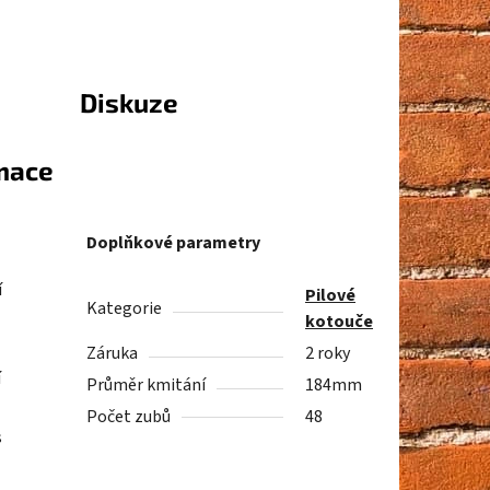
Diskuze
rmace
Doplňkové parametry
í
Pilové
Kategorie
kotouče
Záruka
2 roky
í
Průměr kmitání
184mm
Počet zubů
48
s