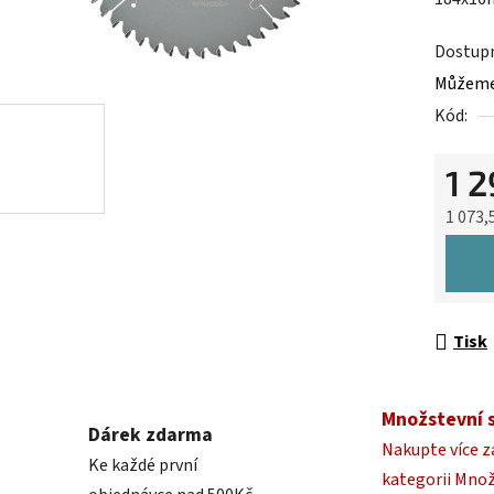
0,0
z
Dostup
5
Můžeme 
hvězdič
Kód:
1 
1 073,
Měrná 
Tisk
Množstevní 
Dárek zdarma
Nakupte více z
Ke každé první
kategorii Mno