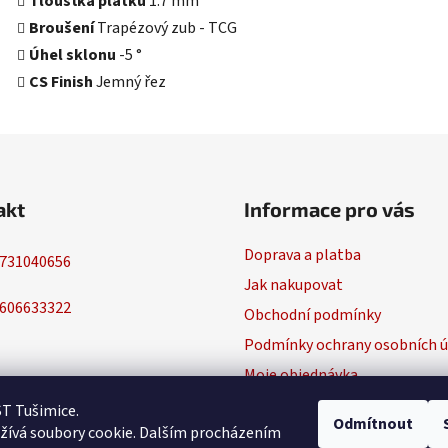
Tloušťka plátku
1.7 mm
Broušení
Trapézový zub - TCG
Úhel sklonu
-5 °
CS Finish
Jemný řez
akt
Informace pro vás
Doprava a platba
731040656
Jak nakupovat
606633322
Obchodní podmínky
Podmínky ochrany osobních ú
Moje objednávka
ST Tušimice.
Odmítnout
žívá soubory cookie. Dalším procházením