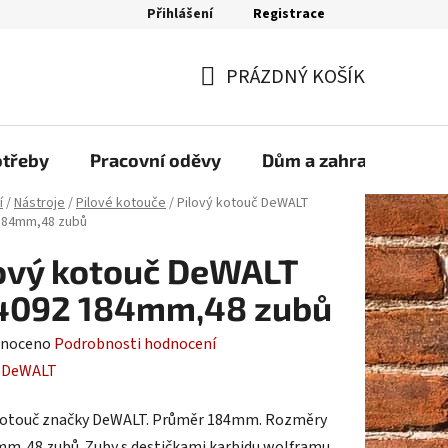
Přihlášení
Registrace
bjednávka
PRÁZDNÝ KOŠÍK
NÁKUPNÍ
KOŠÍK
otřeby
Pracovní oděvy
Dům a zahrada
Sp
í
/
Nástroje
/
Pilové kotouče
/
Pilový kotouč DeWALT
184mm,48 zubů
ový kotouč DeWALT
4092 184mm,48 zubů
né
noceno
Podrobnosti hodnocení
ení
:
DeWALT
tu
kotouč značky DeWALT. Průměr 184mm. Rozměry
m. 48 zubů. Zuby s destičkami karbidu wolframu