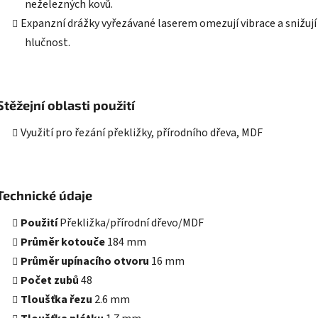
neželezných kovů.
Expanzní drážky vyřezávané laserem omezují vibrace a snižují
hlučnost.
Stěžejní oblasti použití
Využití pro řezání překližky, přírodního dřeva, MDF
Technické údaje
Použití
Překližka/přírodní dřevo/MDF
Průměr kotouče
184 mm
Průměr upínacího otvoru
16 mm
Počet zubů
48
Tloušťka řezu
2.6 mm