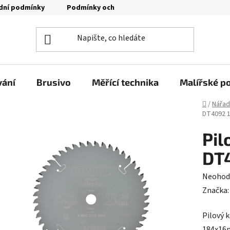
dní podmínky
Podmínky ochrany osobních údajů
Moje o
vání
Brusivo
Měřící technika
Malířské p
Domů
/
Nářad
DT4092 
Pil
DT
Průměr
Neohod
hodnoc
Značka
produk
Pilový 
je
184x16m