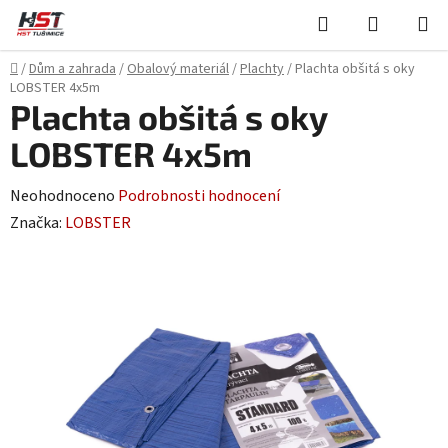
Přejít
Hledat
NÁKUPN
na
KOŠÍK
obsah
Domů
/
Dům a zahrada
/
Obalový materiál
/
Plachty
/
Plachta obšitá s oky
LOBSTER 4x5m
Plachta obšitá s oky
LOBSTER 4x5m
Průměrné
Neohodnoceno
Podrobnosti hodnocení
hodnocení
Značka:
LOBSTER
produktu
je
0,0
z
5
hvězdiček.