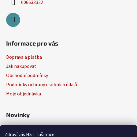
606633322
Informace pro vás
Doprava a platba
Jak nakupovat
Obchodní podmínky
Podmínky ochrany osobních údajů
Moje objednávka
Novinky
Výběr elektrického nářadí
Zdraví vás HST Tušimice.
29.1.2026