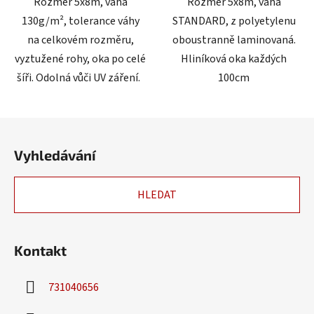
Rozměr 5x8m, váha
Rozměr 5x8m, váha
130g/m², tolerance váhy
STANDARD, z polyetylenu
na celkovém rozměru,
oboustranně laminovaná.
vyztužené rohy, oka po celé
Hliníková oka každých
šíři. Odolná vůči UV záření.
100cm
Z
á
Vyhledávání
p
a
HLEDAT
t
í
Kontakt
731040656