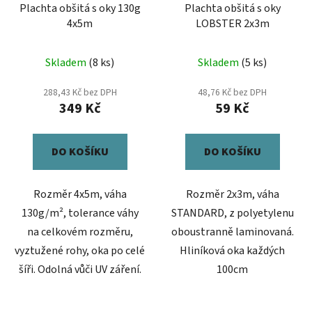
Plachta obšitá s oky 130g
Plachta obšitá s oky
4x5m
LOBSTER 2x3m
Skladem
(8 ks)
Skladem
(5 ks)
288,43 Kč bez DPH
48,76 Kč bez DPH
349 Kč
59 Kč
DO KOŠÍKU
DO KOŠÍKU
Rozměr 4x5m, váha
Rozměr 2x3m, váha
130g/m², tolerance váhy
STANDARD, z polyetylenu
na celkovém rozměru,
oboustranně laminovaná.
vyztužené rohy, oka po celé
Hliníková oka každých
šíři. Odolná vůči UV záření.
100cm