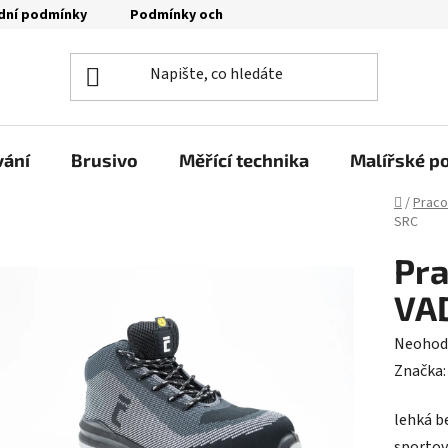
dní podmínky
Podmínky ochrany osobních údajů
Moje o
vání
Brusivo
Měřící technika
Malířské p
Domů
/
Praco
SRC
Pra
VA
Průměr
Neohod
hodnoc
Značka
produk
lehká b
je
sportov