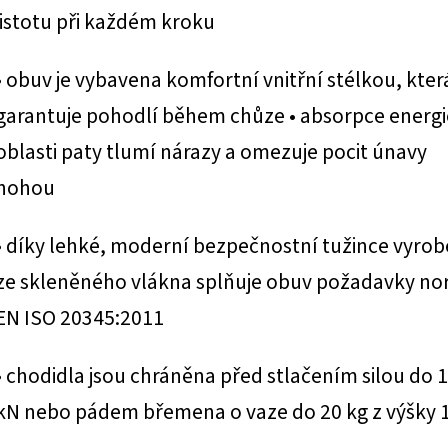
jistotu při každém kroku
• obuv je vybavena komfortní vnitřní stélkou, kter
garantuje pohodlí během chůze • absorpce energi
oblasti paty tlumí nárazy a omezuje pocit únavy
nohou
• díky lehké, moderní bezpečnostní tužince vyro
ze skleněného vlákna splňuje obuv požadavky n
EN ISO 20345:2011
• chodidla jsou chráněna před stlačením silou do 
kN nebo pádem břemena o vaze do 20 kg z výšky