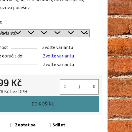
luzová podešev
a:
ek.
nost
Zvolte variantu
doručit do:
Zvolte variantu
Zvolte variantu
799 Kč
78 Kč bez DPH
cena:
DO KOŠÍKU
Zeptat se
Sdílet