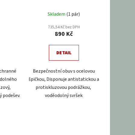
né
Průměrné
Skladem
(1 pár)
ení
hodnocení
tu
produktu
735,54 Kč bez DPH
890 Kč
je
4,0
z
DETAIL
5
ek.
hvězdiček.
ochranné
Bezpečnostní obuv s ocelovou
 odolného
špičkou, Disponuje antistatickou a
uzový,
protiskluzovou podrážkou,
ý podešev.
voděodolný svršek