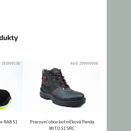
odukty
:
292000138
Kód:
290000008
ne RAB S1
Pracovní obuv kotníčková Panda
MITO S1 SRC