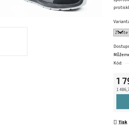
0,0
protisk
z
5
Variant
hvězdič
Dostup
Můžeme 
Kód:
1 
1 486,
Měrná 
Tisk