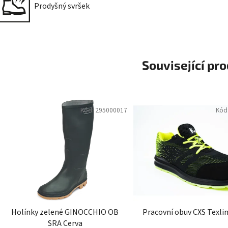
Prodyšný svršek
Související pr
Kód:
295000017
Kód
Holínky zelené GINOCCHIO OB
Pracovní obuv CXS Texli
SRA Cerva