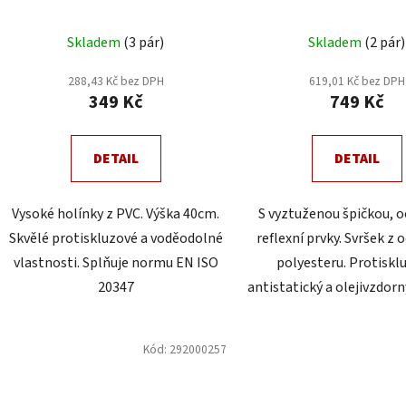
Průměr
Skladem
(3 pár)
Skladem
(2 pár)
hodnoc
produk
288,43 Kč bez DPH
619,01 Kč bez DPH
349 Kč
749 Kč
je
5,0
z
DETAIL
DETAIL
5
hvězdič
Vysoké holínky z PVC. Výška 40cm.
S vyztuženou špičkou, 
Skvělé protiskluzové a voděodolné
reflexní prvky. Svršek z
vlastnosti. Splňuje normu EN ISO
polyesteru. Protiskl
20347
antistatický a olejivzdorn
Kód:
292000257