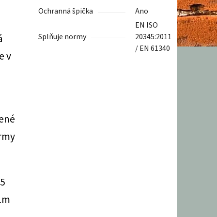
Ochranná špička
Ano
EN ISO
á
Splňuje normy
20345:2011
/ EN 61340
e v
bené
ormy
15
 1m