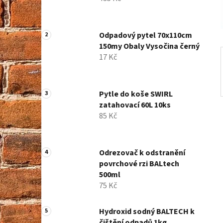
í
p
a
Odpadový pytel 70x110cm
n
150my Obaly Vysočina černý
e
17 Kč
l
Pytle do koše SWIRL
zatahovací 60L 10ks
85 Kč
Odrezovač k odstranění
povrchové rzi BALtech
500ml
75 Kč
Hydroxid sodný BALTECH k
čištění odpadů 1kg