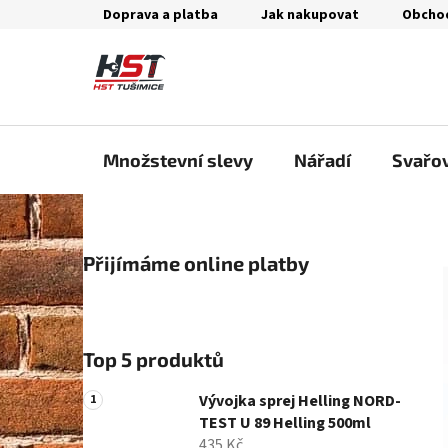
Přejít
Doprava a platba
Jak nakupovat
Obcho
na
obsah
Množstevní slevy
Nářadí
Svařo
P
Přijímáme online platby
o
s
t
r
Top 5 produktů
a
n
Vývojka sprej Helling NORD-
n
TEST U 89 Helling 500ml
435 Kč