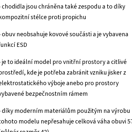
• chodidla jsou chráněna také zespodu a to díky
kompozitní stélce proti propichu
• obuv neobsahuje kovové součásti a je vybavena
funkcí ESD
• je to ideální model pro vnitřní prostory a citlivé
prostředí, kde je potřeba zabránit vzniku jisker z
elektrostatického výboje anebo pro prostory
vybavené bezpečnostním rámem
• díky moderním materiálům použitým na výrobu
tohoto modelu nepřesahuje celková váha obuvi 5