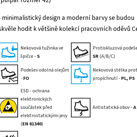
(půlpár rozměr 42)
• minimalistický design a moderní barvy se budou
skvěle hodit k většině kolekcí pracovních oděvů C
Nekovová tužinka ve
Protiskluzová podeše
špičce -
S
SR
(A/B/C)
Podešev odolná olejům
Nekovová stélka prot
-
FO
propíchnutí -
PL, PS
ESD - ochrana
elektronických
součástek před
Antistatická obuv -
A
elektrostatickými jevy
(
EN 61340
)