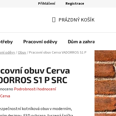
Přihlášení
Registrace
bjednávka
PRÁZDNÝ KOŠÍK
NÁKUPNÍ
KOŠÍK
otřeby
Pracovní oděvy
Dům a zahrada
Sp
vní oděvy
/
Obuv
/
Pracovní obuv Cerva VADORROS S1 P
covní obuv Cerva
DORROS S1 P SRC
né
noceno
Podrobnosti hodnocení
ení
:
Cerva
tu
ezpečnostní kotníková obuv v moderním,
ním designu, ESD ochrana, tvrzená špička,