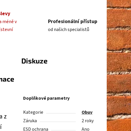
slevy
Profesionální přístup
a méně v
žstevní
od našich specialistů
Diskuze
rmace
Doplňkové parametry
Kategorie
Obuv
a z
Záruka
2 roky
í
ESD ochrana
Ano