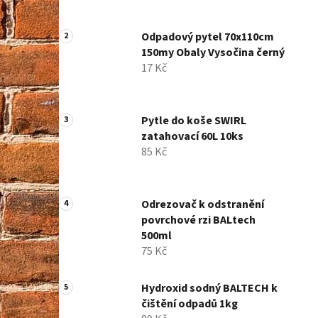
p
a
Odpadový pytel 70x110cm
n
150my Obaly Vysočina černý
e
17 Kč
l
Pytle do koše SWIRL
zatahovací 60L 10ks
85 Kč
Odrezovač k odstranění
povrchové rzi BALtech
500ml
75 Kč
Hydroxid sodný BALTECH k
čištění odpadů 1kg