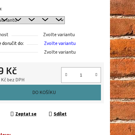
a:
ek.
nost
Zvolte variantu
doručit do:
Zvolte variantu
Zvolte variantu
9 Kč
9 Kč bez DPH
cena:
DO KOŠÍKU
Zeptat se
Sdílet