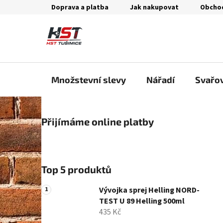
Přejít
Doprava a platba
Jak nakupovat
Obcho
na
obsah
Množstevní slevy
Nářadí
Svařo
P
Přijímáme online platby
o
s
t
r
Top 5 produktů
a
n
Vývojka sprej Helling NORD-
n
TEST U 89 Helling 500ml
435 Kč
í