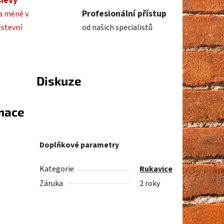
slevy
Profesionální přístup
a méně v
žstevní
od našich specialistů
Diskuze
rmace
Doplňkové parametry
Kategorie
Rukavice
Záruka
2 roky