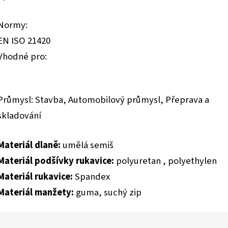
Normy:
EN ISO 21420
Vhodné pro:
Průmysl: Stavba, Automobilový průmysl, Přeprava a
skladování
Materiál dlaně:
umělá semiš
Materiál podšívky rukavice:
polyuretan ,
polyethylen
Materiál rukavice:
Spandex
Materiál manžety:
guma, suchý zip