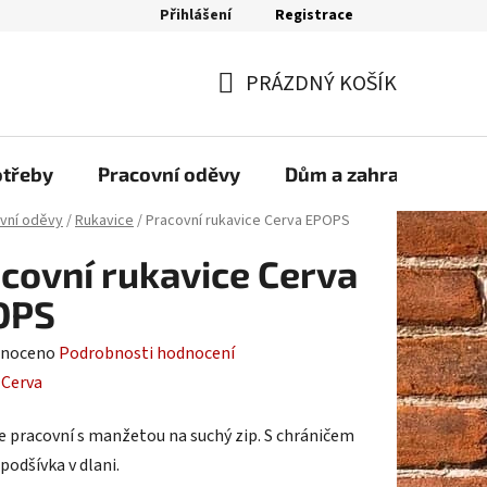
Přihlášení
Registrace
bjednávka
PRÁZDNÝ KOŠÍK
NÁKUPNÍ
KOŠÍK
otřeby
Pracovní oděvy
Dům a zahrada
Sp
vní oděvy
/
Rukavice
/
Pracovní rukavice Cerva EPOPS
covní rukavice Cerva
OPS
né
noceno
Podrobnosti hodnocení
ení
:
Cerva
tu
e pracovní s manžetou na suchý zip. S chráničem
podšívka v dlani.