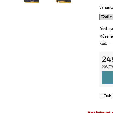
z
Variant
5
hvězdič
Dostup
Můžeme 
Kód:
24
205,7
Měrná 
Tisk