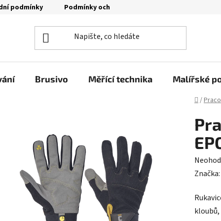
dní podmínky
Podmínky ochrany osobních údajů
Moje o
vání
Brusivo
Měřící technika
Malířské p
Domů
/
Praco
Pra
EP
Průměr
Neohod
hodnoc
Značka
produk
Rukavic
je
kloubů, 
0,0