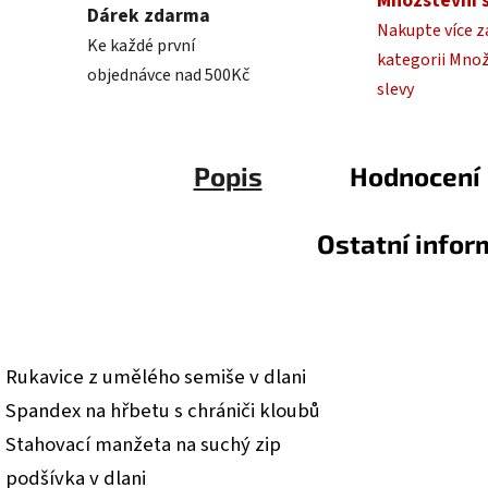
Množstevní 
Dárek zdarma
Nakupte více z
Ke každé první
kategorii Mno
objednávce nad 500Kč
slevy
Popis
Hodnocení
Ostatní info
• Rukavice z umělého semiše v dlani
• Spandex na hřbetu s chrániči kloubů
• Stahovací manžeta na suchý zip
• podšívka v dlani