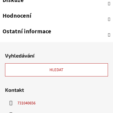
Diskuze
Hodnocení
Ostatní informace
Z
á
Vyhledávání
p
a
HLEDAT
t
í
Kontakt
731040656