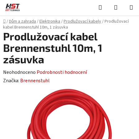
Přejít
Hledat
NÁKUPN
na
KOŠÍK
obsah
Domů
/
Dům a zahrada
/
Elektronika
/
Prodlužovací kabely
/
Prodlužovací
kabel Brennenstuhl 10m, 1 zásuvka
Prodlužovací kabel
Brennenstuhl 10m, 1
zásuvka
Průměrné
Neohodnoceno
Podrobnosti hodnocení
hodnocení
Značka:
Brennenstuhl
produktu
je
0,0
z
5
hvězdiček.