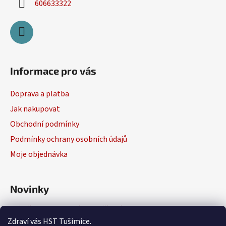
606633322
Informace pro vás
Doprava a platba
Jak nakupovat
Obchodní podmínky
Podmínky ochrany osobních údajů
Moje objednávka
Novinky
Výběr elektrického nářadí
Zdraví vás HST Tušimice.
29.1.2026