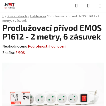
Přejít
Hledat
NÁKUPN
na
KOŠÍK
obsah
Domů
/
Dům a zahrada
/
Elektronika
/
Prodlužovací přívod EMOS P1612 - 2
metry, 6 zásuvek
Prodlužovací přívod EMOS
P1612 - 2 metry, 6 zásuvek
Průměrné
Neohodnoceno
Podrobnosti hodnocení
hodnocení
Značka:
EMOS
produktu
je
0,0
z
5
hvězdiček.