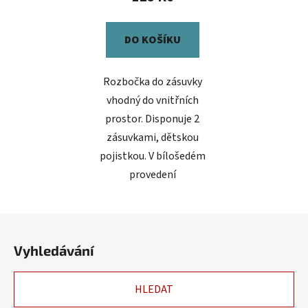
DO KOŠÍKU
Rozbočka do zásuvky
vhodný do vnitřních
prostor. Disponuje 2
zásuvkami, dětskou
pojistkou. V bílošedém
provedení
Z
á
Vyhledávání
p
a
HLEDAT
t