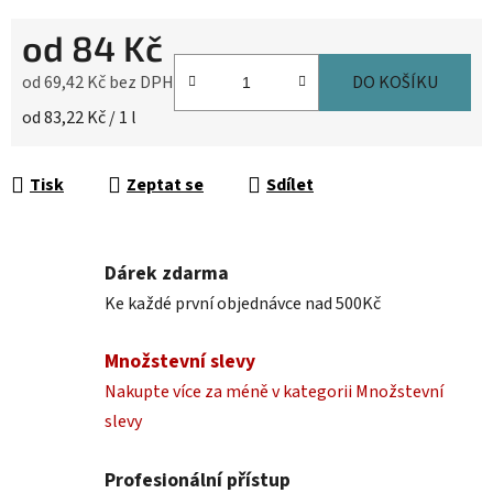
od
84 Kč
od
69,42 Kč
bez DPH
DO KOŠÍKU
Měrná cena:
od 83,22 Kč / 1 l
Tisk
Zeptat se
Sdílet
Dárek zdarma
Ke každé první objednávce nad 500Kč
Množstevní slevy
Nakupte více za méně v kategorii Množstevní
slevy
Profesionální přístup