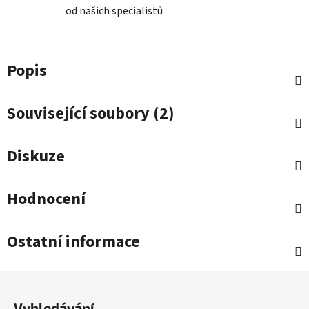
od našich specialistů
Popis
Související soubory (2)
Diskuze
Hodnocení
Ostatní informace
Z
á
Vyhledávání