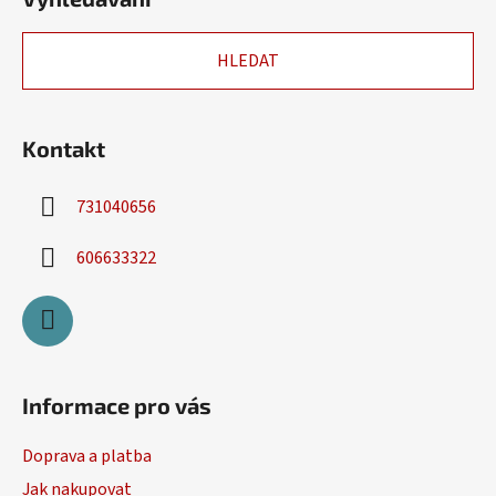
p
a
HLEDAT
t
í
Kontakt
731040656
606633322
Informace pro vás
Doprava a platba
Jak nakupovat