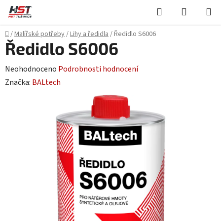
Přejít
Hledat
NÁKUPN
na
KOŠÍK
obsah
Domů
/
Malířské potřeby
/
Lihy a ředidla
/
Ředidlo S6006
Ředidlo S6006
Průměrné
Neohodnoceno
Podrobnosti hodnocení
hodnocení
Značka:
BALtech
produktu
je
0,0
z
5
hvězdiček.