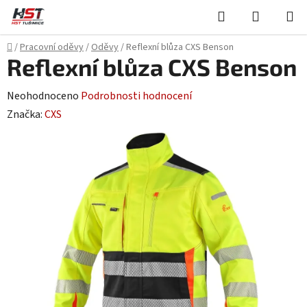
Přejít
Hledat
NÁKUPN
na
KOŠÍK
obsah
Domů
/
Pracovní oděvy
/
Oděvy
/
Reflexní blůza CXS Benson
Reflexní blůza CXS Benson
Průměrné
Neohodnoceno
Podrobnosti hodnocení
hodnocení
Značka:
CXS
produktu
je
0,0
z
5
hvězdiček.