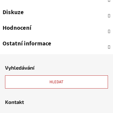
Diskuze
Hodnocení
Ostatní informace
Z
á
Vyhledávání
p
a
HLEDAT
t
í
Kontakt