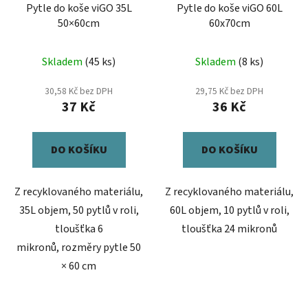
Pytle do koše viGO 35L
Pytle do koše viGO 60L
50×60cm
60x70cm
Skladem
(45 ks)
Skladem
(8 ks)
30,58 Kč bez DPH
29,75 Kč bez DPH
37 Kč
36 Kč
DO KOŠÍKU
DO KOŠÍKU
Z recyklovaného materiálu,
Z recyklovaného materiálu,
35L objem, 50 pytlů v roli,
60L objem, 10 pytlů v roli,
tloušťka 6
tloušťka 24 mikronů
mikronů, rozměry pytle 50
× 60 cm