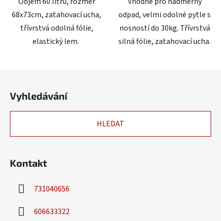
Objem 60 litrů, rozměr
Vhodné pro nadměrný
68x73cm, zatahovací ucha,
odpad, velmi odolné pytle s
třívrstvá odolná fólie,
nosností do 30kg. Třívrstvá
elastický lem.
silná fólie, zatahovací ucha.
Z
á
Vyhledávání
p
a
HLEDAT
t
í
Kontakt
731040656
606633322