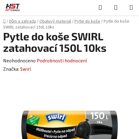
Přejít
Hledat
NÁKUPN
na
KOŠÍK
obsah
Domů
/
Dům a zahrada
/
Obalový materiál
/
Pytle do koše
/
Pytle do koše
SWIRL zatahovací 150L 10ks
Pytle do koše SWIRL
zatahovací 150L 10ks
Průměrné
Neohodnoceno
Podrobnosti hodnocení
hodnocení
Značka:
Swirl
produktu
je
0,0
z
5
hvězdiček.