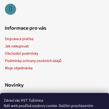
Informace pro vás
Doprava a platba
Jak nakupovat
Obchodní podmínky
Podmínky ochrany osobních údajů
Moje objednávka
Novinky
Výběr elektrického nářadí
Zdraví vás HST Tušimice.
29.1.2026
Náš web používá soubory cookie. Dalším procházením