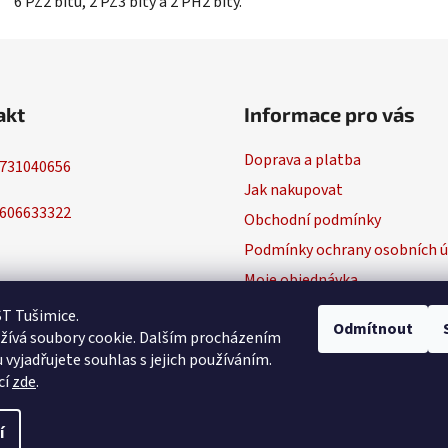
6 PZ2 bitů, 2 PZ3 bity a 2 PH2 bity.
akt
Informace pro vás
Doprava a platba
731040656
Jak nakupovat
606633322
Obchodní podmínky
Podmínky ochrany osobních ú
Moje objednávka
ST Tušimice.
Odmítnout
žívá soubory cookie. Dalším procházením
vyjadřujete souhlas s jejich používáním.
cí
zde
.
í