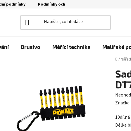
dní podmínky
Podmínky ochrany osobních údajů
Moje o
vání
Brusivo
Měřící technika
Malířské p
Domů
/
Nářad
Sad
DT7
Průměr
Neohod
hodnoc
Značka
produk
10dílná
je
Délka b
0,0