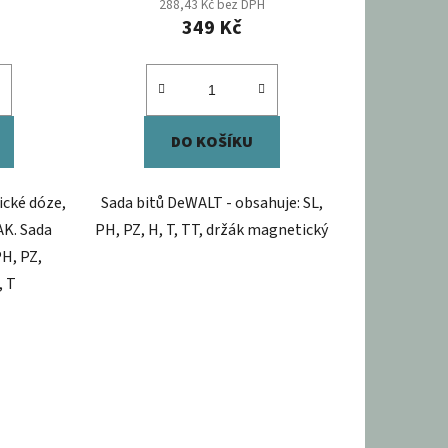
288,43 Kč bez DPH
349 Kč
DO KOŠÍKU
ické dóze,
Sada bitů DeWALT - obsahuje: SL,
AK. Sada
PH, PZ, H, T, TT, držák magnetický
H, PZ,
, T