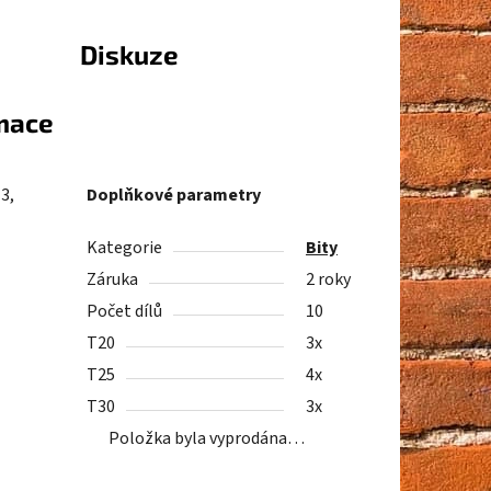
Diskuze
rmace
3,
Doplňkové parametry
Kategorie
Bity
Záruka
2 roky
Počet dílů
10
T20
3x
T25
4x
T30
3x
Položka byla vyprodána…