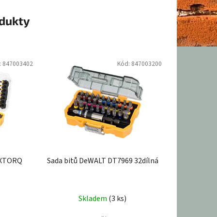
odukty
:
847003402
Kód:
847003200
EXTORQ
Sada bitů DeWALT DT7969 32dílná
Skladem
(3 ks)