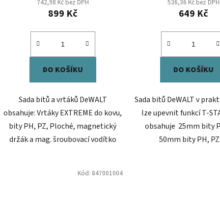
742,98 Kč bez DPH
536,36 Kč bez DPH
899 Kč
649 Kč
DO KOŠÍKU
DO KOŠÍKU
Sada bitů a vrtáků DeWALT
Sada bitů DeWALT v prakt
obsahuje: Vrtáky EXTREME do kovu,
lze upevnit funkcí T-ST
bity PH, PZ, Ploché, magnetický
obsahuje 25mm bity P
držák a mag. šroubovací vodítko
50mm bity PH, PZ
Kód:
847001004