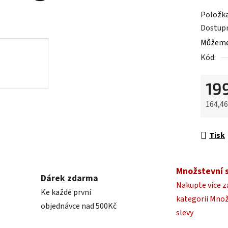
z
Položk
5
Dostup
hvězdič
Můžeme 
Kód:
19
164,4
Měrná 
Tisk
Množstevní 
Dárek zdarma
Nakupte více z
Ke každé první
kategorii Mno
objednávce nad 500Kč
slevy