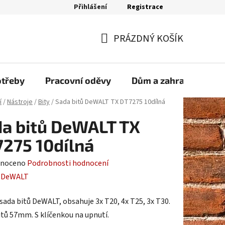
Přihlášení
Registrace
bjednávka
PRÁZDNÝ KOŠÍK
NÁKUPNÍ
KOŠÍK
otřeby
Pracovní oděvy
Dům a zahrada
Sp
í
/
Nástroje
/
Bity
/
Sada bitů DeWALT TX DT7275 10dílná
a bitů DeWALT TX
275 10dílná
né
noceno
Podrobnosti hodnocení
ení
:
DeWALT
tu
 sada bitů DeWALT, obsahuje 3x T20, 4x T25, 3x T30.
itů 57mm. S klíčenkou na upnutí.