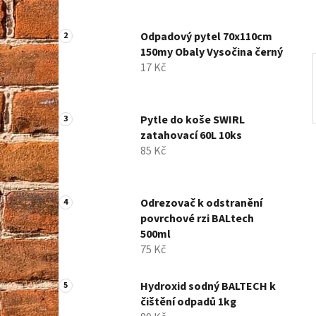
p
a
Odpadový pytel 70x110cm
n
150my Obaly Vysočina černý
e
17 Kč
l
Pytle do koše SWIRL
zatahovací 60L 10ks
85 Kč
Odrezovač k odstranění
povrchové rzi BALtech
500ml
75 Kč
Hydroxid sodný BALTECH k
čištění odpadů 1kg