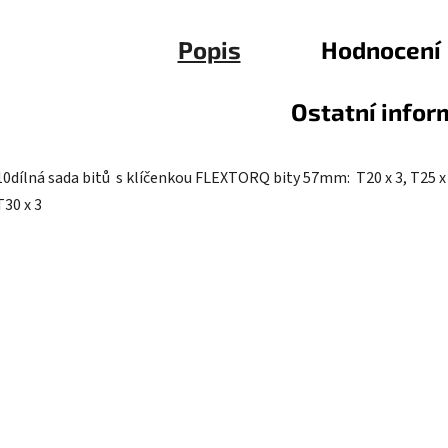
Popis
Hodnocení
Ostatní info
10dílná sada bitů s klíčenkou FLEXTORQ bity 57mm: T20 x 3, T25 x 
T30 x 3