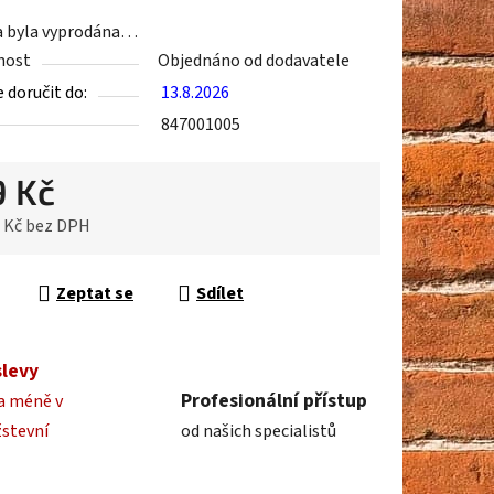
a byla vyprodána…
nost
Objednáno od dodavatele
ek.
doručit do:
13.8.2026
847001005
9 Kč
6 Kč bez DPH
cena:
Zeptat se
Sdílet
slevy
Profesionální přístup
a méně v
žstevní
od našich specialistů