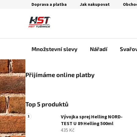
Přejít
Doprava a platba
Jak nakupovat
Obcho
na
obsah
Množstevní slevy
Nářadí
Svařo
P
Přijímáme online platby
o
s
t
r
Top 5 produktů
a
n
Vývojka sprej Helling NORD-
n
TEST U 89 Helling 500ml
435 Kč
í