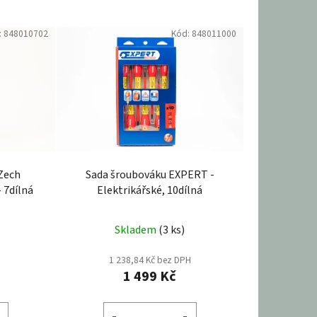
:
848010702
Kód:
848011000
Zech
Sada šroubováku EXPERT -
- 7dílná
Elektrikářské, 10dílná
Skladem
(3 ks)
1 238,84 Kč bez DPH
1 499 Kč