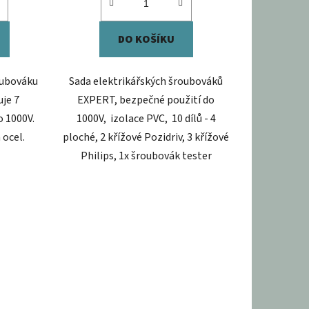
DO KOŠÍKU
oubováku
Sada elektrikářských šroubováků
je 7
EXPERT, bezpečné použití do
 1000V.
1000V, izolace PVC, 10 dílů - 4
ocel.
ploché, 2 křížové Pozidriv, 3 křížové
Philips, 1x šroubovák tester