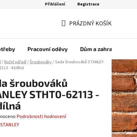
Přihlášení
Registrace
bjednávka
PRÁZDNÝ KOŠÍK
NÁKUPNÍ
KOŠÍK
otřeby
Pracovní oděvy
Dům a zahrada
Sp
í
/
Ruční nářadí
/
Šroubováky
/
Sada šroubováků STANLEY
113 - 42dílná
da šroubováků
ANLEY STHT0-62113 -
ílná
né
noceno
Podrobnosti hodnocení
ení
:
STANLEY
tu