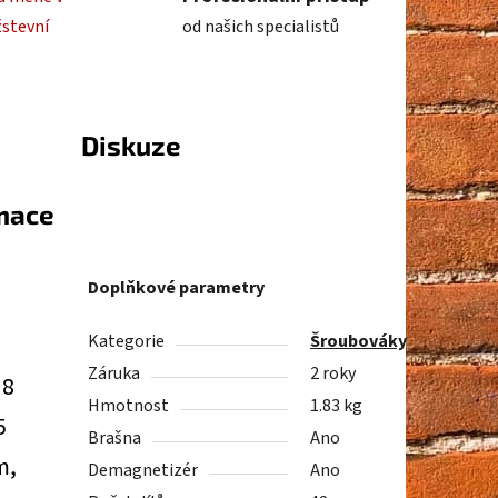
žstevní
od našich specialistů
Diskuze
rmace
Doplňkové parametry
Kategorie
Šroubováky
Záruka
2 roky
38
Hmotnost
1.83 kg
5
Brašna
Ano
m,
Demagnetizér
Ano