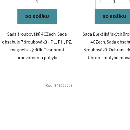
DO KOŠÍKU
DO KOŠÍKU
Sada šroubováků 4CZech. Sada
Sada Elektikářských šr
obsahuje 7 šroubováků - PL, PH, PZ,
4CZech. Sada obsahu
magnetický dřík. Tvar brání
šroubováků. Ochrana do
samovolnému pohybu.
Chrom-molybdenová 
Kód:
848000503