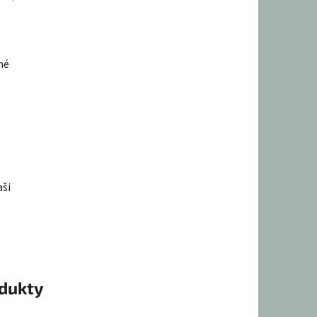
né
aši
odukty