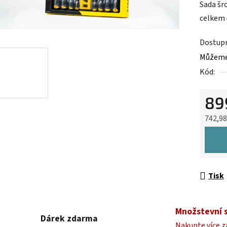
Sada šr
je
celkem 
0,0
z
Dostup
5
Můžeme 
hvězdič
Kód:
89
742,9
Měrná 
Tisk
Množstevní 
Dárek zdarma
Nakupte více z