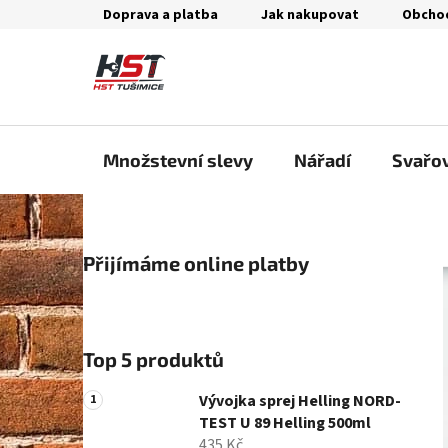
Přejít
Doprava a platba
Jak nakupovat
Obcho
na
obsah
Množstevní slevy
Nářadí
Svařo
P
Přijímáme online platby
o
s
t
r
Top 5 produktů
a
n
Vývojka sprej Helling NORD-
n
TEST U 89 Helling 500ml
435 Kč