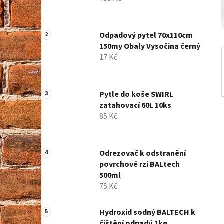
í
p
a
Odpadový pytel 70x110cm
n
150my Obaly Vysočina černý
e
17 Kč
l
Pytle do koše SWIRL
zatahovací 60L 10ks
85 Kč
Odrezovač k odstranění
povrchové rzi BALtech
500ml
75 Kč
Hydroxid sodný BALTECH k
čištění odpadů 1kg