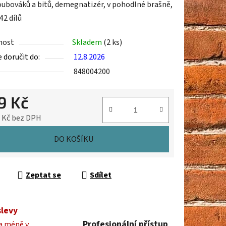
oubováků a bitů, demegnatizér, v pohodlné brašně,
42 dílů
nost
Skladem
(2 ks)
doručit do:
12.8.2026
ek.
848004200
9 Kč
8 Kč bez DPH
cena:
DO KOŠÍKU
Zeptat se
Sdílet
slevy
Profesionální přístup
a méně v