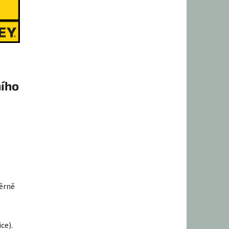
ního
ěrně
ce).