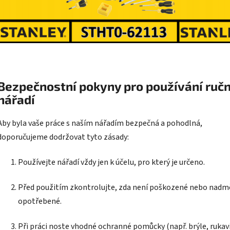
Bezpečnostní pokyny pro používání ruč
nářadí
Aby byla vaše práce s naším nářadím bezpečná a pohodlná,
doporučujeme dodržovat tyto zásady:
Používejte nářadí vždy jen k účelu, pro který je určeno.
Před použitím zkontrolujte, zda není poškozené nebo nadm
opotřebené.
Při práci noste vhodné ochranné pomůcky (např. brýle, rukavi