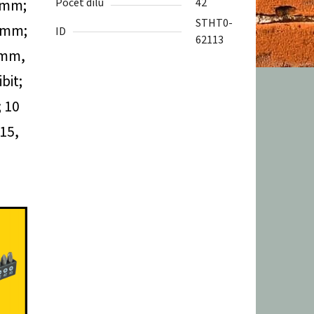
 mm;
Počet dílů
42
STHT0-
0 mm;
ID
62113
 mm,
bit;
; 10
T15,