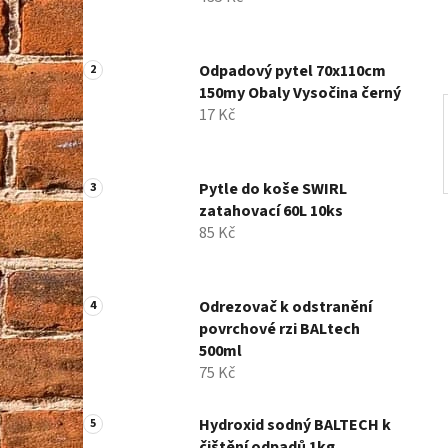
í
p
a
Odpadový pytel 70x110cm
n
150my Obaly Vysočina černý
e
17 Kč
l
Pytle do koše SWIRL
zatahovací 60L 10ks
85 Kč
Odrezovač k odstranění
povrchové rzi BALtech
500ml
75 Kč
Hydroxid sodný BALTECH k
čištění odpadů 1kg