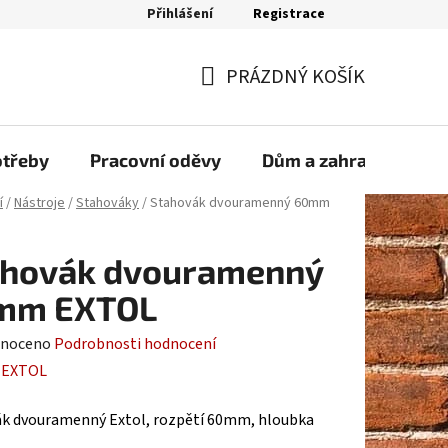
Přihlášení
Registrace
bjednávka
PRÁZDNÝ KOŠÍK
NÁKUPNÍ
KOŠÍK
otřeby
Pracovní oděvy
Dům a zahrada
Sp
í
/
Nástroje
/
Stahováky
/
Stahovák dvouramenný 60mm
ahovák dvouramenný
mm EXTOL
né
noceno
Podrobnosti hodnocení
ení
:
EXTOL
tu
k dvouramenný Extol, rozpětí 60mm, hloubka