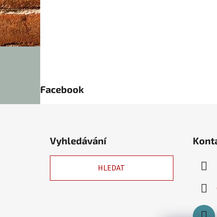
Facebook
Z
á
Vyhledávání
Kont
p
a
HLEDAT
t
í