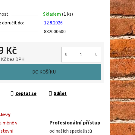
nost
Skladem
(1 ks)
doručit do:
12.8.2026
ek.
882000600
9 Kč
9 Kč bez DPH
cena:
DO KOŠÍKU
Zeptat se
Sdílet
slevy
Profesionální přístup
a méně v
žstevní
od našich specialistů