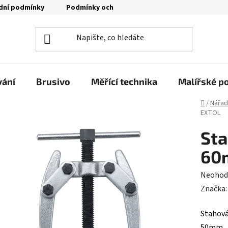
dní podmínky
Podmínky ochrany osobních údajů
Moje o
vání
Brusivo
Měřící technika
Malířské p
Domů
/
Nářad
EXTOL
St
60
Průměr
Neohod
hodnoc
Značka
produk
Stahová
je
50mm.