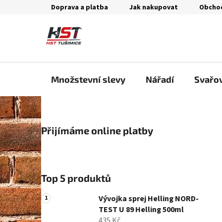
Přejít
Doprava a platba
Jak nakupovat
Obcho
na
obsah
Množstevní slevy
Nářadí
Svařo
P
Přijímáme online platby
o
s
t
r
Top 5 produktů
a
n
Vývojka sprej Helling NORD-
n
TEST U 89 Helling 500ml
435 Kč