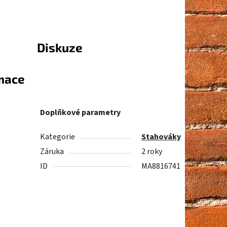
Diskuze
rmace
Doplňkové parametry
Kategorie
Stahováky
Záruka
2 roky
ID
MA8816741