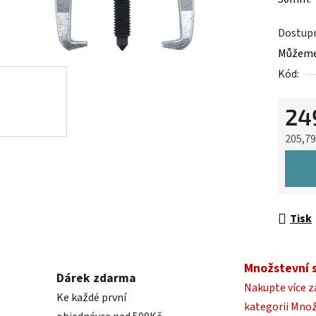
0,0
z
Dostup
5
Můžeme 
hvězdič
Kód:
24
205,7
Měrná 
Tisk
Množstevní 
Dárek zdarma
Nakupte více z
Ke každé první
kategorii Mno