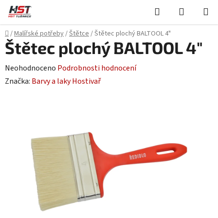
Přejít
Hledat
NÁKUPN
na
KOŠÍK
obsah
Domů
/
Malířské potřeby
/
Štětce
/
Štětec plochý BALTOOL 4"
Štětec plochý BALTOOL 4"
Průměrné
Neohodnoceno
Podrobnosti hodnocení
hodnocení
Značka:
Barvy a laky Hostivař
produktu
je
0,0
z
5
hvězdiček.