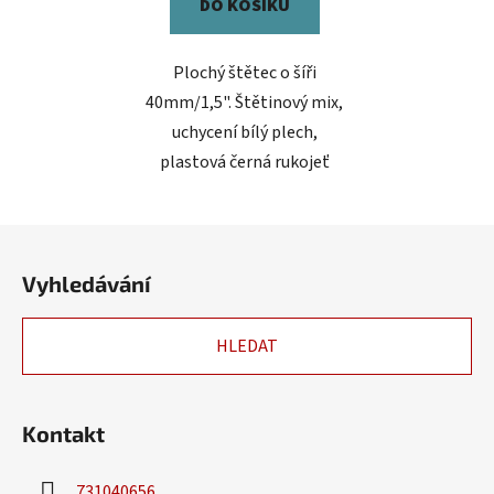
DO KOŠÍKU
Plochý štětec o šíři
40mm/1,5". Štětinový mix,
uchycení bílý plech,
plastová černá rukojeť
Z
á
Vyhledávání
p
a
HLEDAT
t
í
Kontakt
731040656