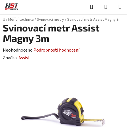
Přejít
Hledat
NÁKUPN
na
KOŠÍK
obsah
Domů
/
Měřící technika
/
Svinovací metry
/
Svinovací metr Assist Magny 3m
Svinovací metr Assist
Magny 3m
Průměrné
Neohodnoceno
Podrobnosti hodnocení
hodnocení
Značka:
Assist
produktu
je
0,0
z
5
hvězdiček.