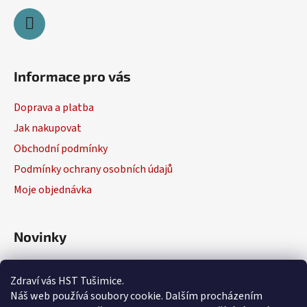
Informace pro vás
Doprava a platba
Jak nakupovat
Obchodní podmínky
Podmínky ochrany osobních údajů
Moje objednávka
Novinky
Výběr elektrického nářadí
Zdraví vás HST Tušimice.
29.1.2026
Náš web používá soubory cookie. Dalším procházením