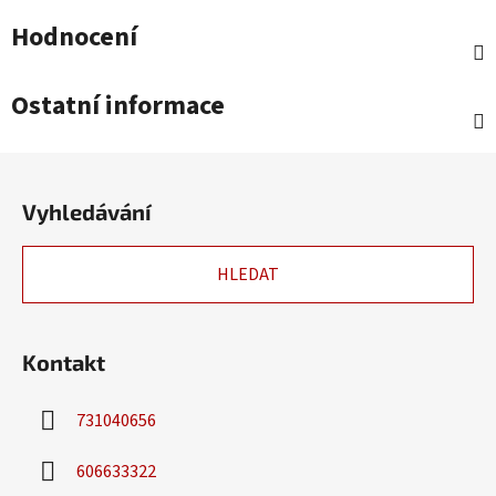
Hodnocení
Ostatní informace
Z
á
Vyhledávání
p
a
HLEDAT
t
í
Kontakt
731040656
606633322