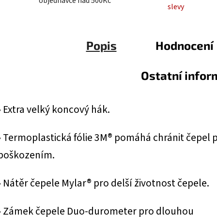
objednávce nad 500Kč
slevy
Popis
Hodnocení
Ostatní info
• Extra velký koncový hák.
• Termoplastická fólie 3M® pomáhá chránit čepel 
poškozením.
• Nátěr čepele Mylar® pro delší životnost čepele.
• Zámek čepele Duo-durometer pro dlouhou