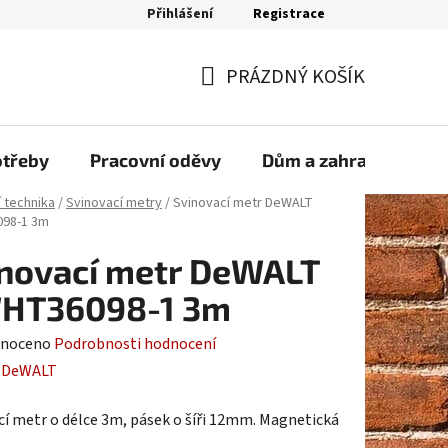
Přihlášení
Registrace
bjednávka
PRÁZDNÝ KOŠÍK
NÁKUPNÍ
KOŠÍK
otřeby
Pracovní oděvy
Dům a zahrada
Sp
í technika
/
Svinovací metry
/
Svinovací metr DeWALT
98-1 3m
novací metr DeWALT
HT36098-1 3m
né
noceno
Podrobnosti hodnocení
ení
:
DeWALT
tu
cí metr o délce 3m, pásek o šíři 12mm. Magnetická