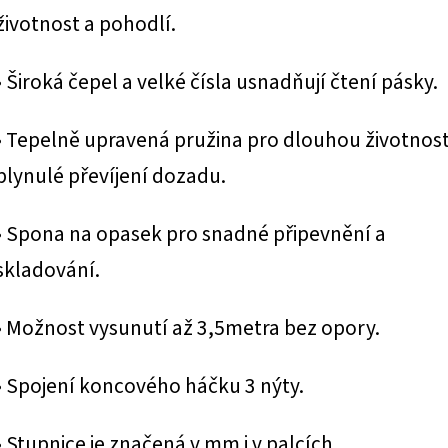
životnost a pohodlí.
• Široká čepel a velké čísla usnadňují čtení pásky.
• Tepelně upravená pružina pro dlouhou životnost
plynulé převíjení dozadu.
• Spona na opasek pro snadné připevnění a
skladování.
• Možnost vysunutí až 3,5metra bez opory.
• Spojení koncového háčku 3 nýty.
• Stupnice je značená v mm i v palcích.