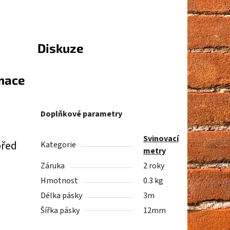
Diskuze
rmace
Doplňkové parametry
Svinovací
před
Kategorie
metry
Záruka
2 roky
Hmotnost
0.3 kg
Délka pásky
3m
Šířka pásky
12mm