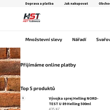
Přejít
Doprava a platba
Jak nakupovat
Obcho
na
obsah
Množstevní slevy
Nářadí
Svařo
P
Přijímáme online platby
o
s
t
r
Top 5 produktů
a
n
Vývojka sprej Helling NORD-
n
TEST U 89 Helling 500ml
435 Kč