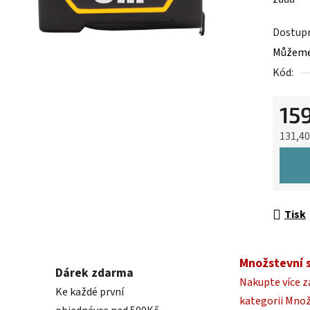
0,0
z
Dostup
5
Můžeme 
hvězdič
Kód:
15
131,4
Měrná 
Tisk
Množstevní 
Dárek zdarma
Nakupte více z
Ke každé první
kategorii Mno