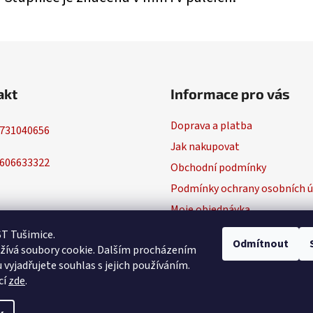
akt
Informace pro vás
Doprava a platba
731040656
Jak nakupovat
606633322
Obchodní podmínky
Podmínky ochrany osobních ú
Moje objednávka
ST Tušimice.
Odmítnout
žívá soubory cookie. Dalším procházením
vyjadřujete souhlas s jejich používáním.
cí
zde
.