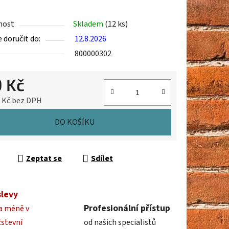
nost
Skladem
(12 ks)
doručit do:
12.8.2026
ek.
800000302
9 Kč
0 Kč bez DPH
cena:
DO KOŠÍKU
Zeptat se
Sdílet
slevy
Profesionální přístup
a méně v
žstevní
od našich specialistů