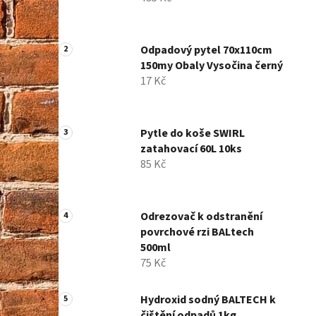
í
p
a
Odpadový pytel 70x110cm
n
150my Obaly Vysočina černý
e
17 Kč
l
Pytle do koše SWIRL
zatahovací 60L 10ks
85 Kč
Odrezovač k odstranění
povrchové rzi BALtech
500ml
75 Kč
Hydroxid sodný BALTECH k
čištění odpadů 1kg