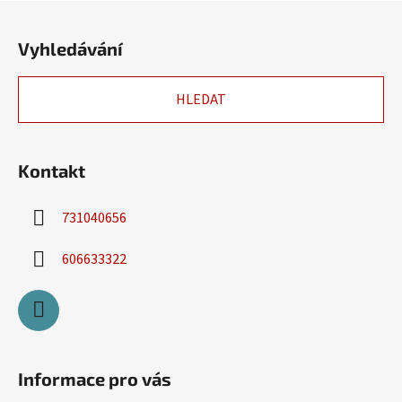
Z
á
Vyhledávání
p
a
HLEDAT
t
í
Kontakt
731040656
606633322
Informace pro vás