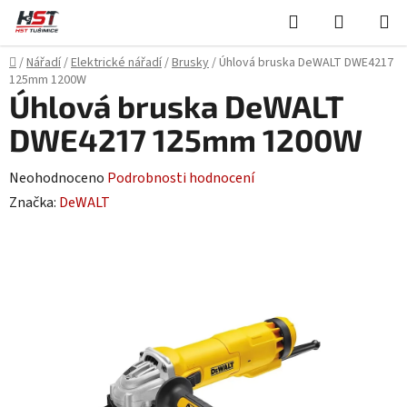
Přejít
Hledat
NÁKUPN
na
KOŠÍK
obsah
Domů
/
Nářadí
/
Elektrické nářadí
/
Brusky
/
Úhlová bruska DeWALT DWE4217
125mm 1200W
Úhlová bruska DeWALT
DWE4217 125mm 1200W
Průměrné
Neohodnoceno
Podrobnosti hodnocení
hodnocení
Značka:
DeWALT
produktu
je
0,0
z
5
hvězdiček.