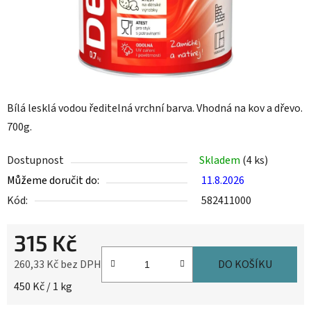
Bílá lesklá vodou ředitelná vrchní barva. Vhodná na kov a dřevo.
700g.
Dostupnost
Skladem
(4 ks)
Můžeme doručit do:
11.8.2026
Kód:
582411000
315 Kč
260,33 Kč bez DPH
DO KOŠÍKU
Měrná cena:
450 Kč / 1 kg