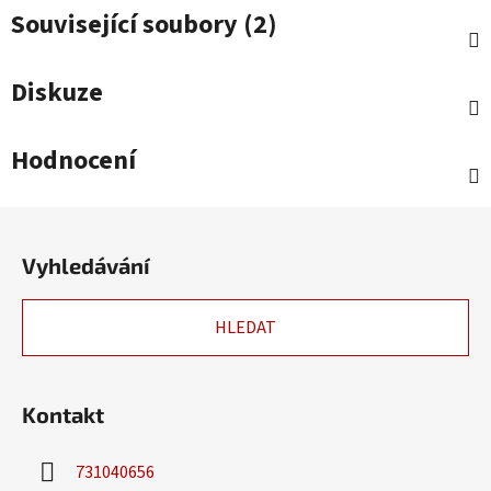
Související soubory (2)
Diskuze
Hodnocení
Z
á
Vyhledávání
p
a
HLEDAT
t
í
Kontakt
731040656