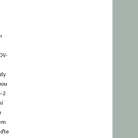
h
OV-
ady
nou
1–2
ní
u
lem
eďte