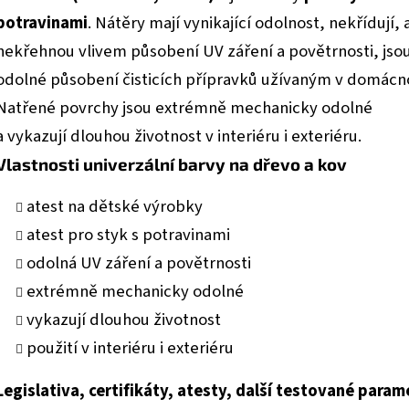
potravinami
. Nátěry mají vynikající odolnost, nekřídují, 
nekřehnou vlivem působení UV záření a povětrnosti, jso
odolné působení čisticích přípravků užívaným v domácno
Natřené povrchy jsou extrémně mechanicky odolné
a vykazují dlouhou životnost v interiéru i exteriéru.
Vlastnosti univerzální barvy na dřevo a kov
atest na dětské výrobky
atest pro styk s potravinami
odolná UV záření a povětrnosti
extrémně mechanicky odolné
vykazují dlouhou životnost
použití v interiéru i exteriéru
Legislativa, certifikáty, atesty, další testované param