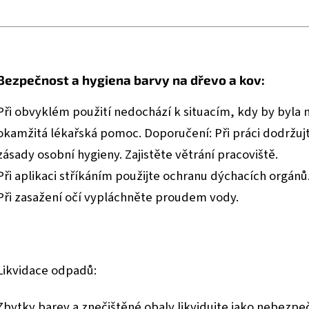
Bezpečnost a hygiena barvy na dřevo a kov:
Při obvyklém použití nedochází k situacím, kdy by byla 
okamžitá lékařská pomoc. Doporučení: Při práci dodržuj
zásady osobní hygieny. Zajistěte větrání pracoviště.
Při aplikaci stříkáním použijte ochranu dýchacích orgánů
Při zasažení očí vypláchněte proudem vody.
Likvidace odpadů:
Zbytky barev a znečištěné obaly likvidujte jako nebezpe