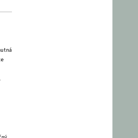
nutná
te
.
čný