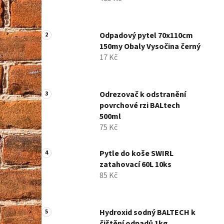
í
p
a
Odpadový pytel 70x110cm
n
150my Obaly Vysočina černý
e
17 Kč
l
Odrezovač k odstranění
povrchové rzi BALtech
500ml
75 Kč
Pytle do koše SWIRL
zatahovací 60L 10ks
85 Kč
Hydroxid sodný BALTECH k
čištění odpadů 1kg