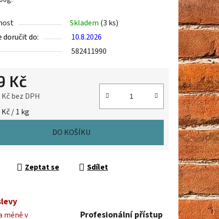
nost
Skladem
(3 ks)
doručit do:
10.8.2026
ek.
582411990
9 Kč
1 Kč bez DPH
cena:
 Kč / 1 kg
DO KOŠÍKU
Zeptat se
Sdílet
slevy
Profesionální přístup
a méně v