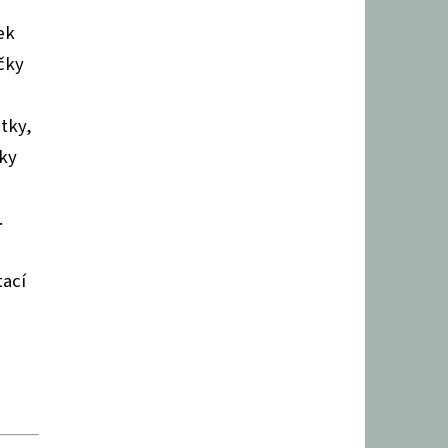
ek
čky
átky,
bky
é
.
ací