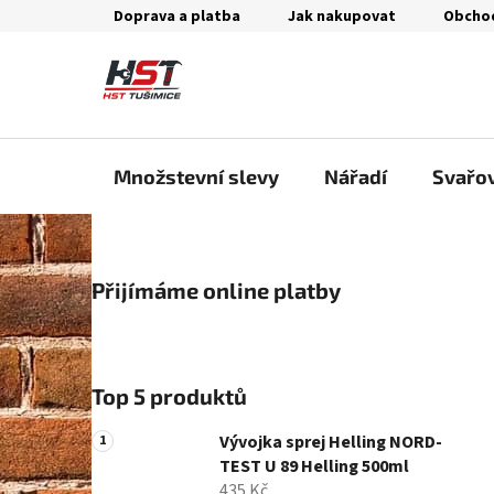
Přejít
Doprava a platba
Jak nakupovat
Obcho
na
obsah
Množstevní slevy
Nářadí
Svařo
P
Přijímáme online platby
o
s
t
r
Top 5 produktů
a
n
Vývojka sprej Helling NORD-
n
TEST U 89 Helling 500ml
435 Kč