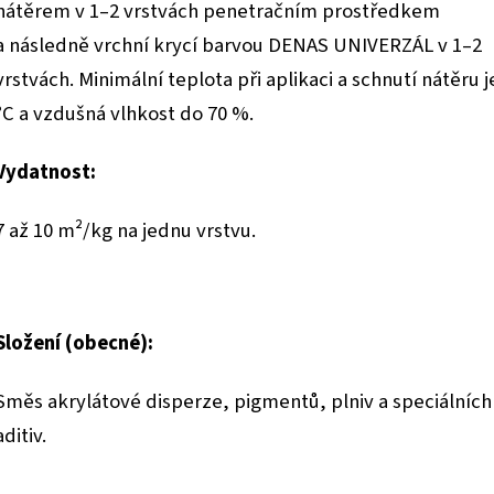
nátěrem v 1–2 vrstvách penetračním prostředkem
a následně vrchní krycí barvou DENAS UNIVERZÁL v 1–2
vrstvách. Minimální teplota při aplikaci a schnutí nátěru j
°C a vzdušná vlhkost do 70 %.
Vydatnost:
7 až 10 m²/kg na jednu vrstvu.
Složení (obecné):
Směs akrylátové disperze, pigmentů, plniv a speciálních
aditiv.