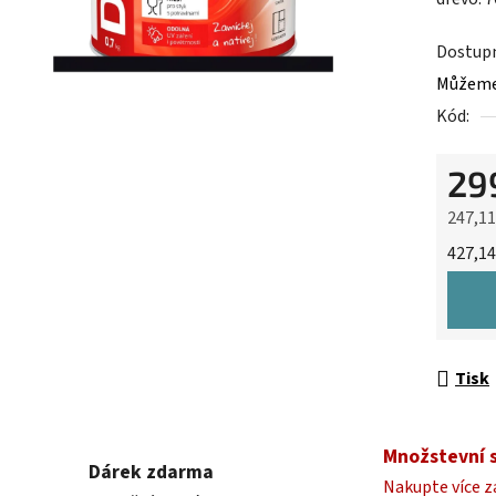
0,0
z
Dostup
5
Můžeme 
hvězdič
Kód:
29
247,1
Měrná 
427,14
Tisk
Množstevní 
Dárek zdarma
Nakupte více z