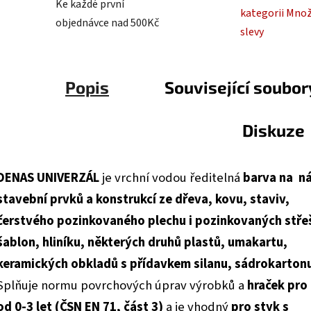
Ke každé první
kategorii Mno
objednávce nad 500Kč
slevy
Popis
Související soubor
Diskuze
DENAS UNIVERZÁL
je vrchní vodou ředitelná
barva na n
stavební prvků a konstrukcí ze dřeva, kovu, staviv,
čerstvého pozinkovaného plechu i pozinkovaných stře
šablon, hliníku, některých druhů plastů, umakartu,
keramických obkladů s přídavkem silanu, sádrokarton
Splňuje normu povrchových úprav výrobků a
hraček pro 
od 0-3 let (ČSN EN 71, část 3)
a je vhodný
pro styk s