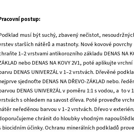
Pracovní postup:
Podklad musí být suchý, zbavený nečistot, nesoudržnýc
vrstev starších nátěrů a mastnoty. Nové kovové povrchy
chraňte 1–2 vrstvami antikorozního základu
DENAS NA K
ZÁKLAD
nebo
DENAS NA KOVY 2V1
, poté aplikujte vrchní
barvu
DENAS UNIVERZÁL
v 1–2 vrstvách. Dřevěné podkl
nejprve sjednoťte DENAS NA DŘEVO-ZÁKLAD nebo. ředě
barvou
DENAS UNIVERZÁL
v poměru 1:1 s vodou, a to v 
vrstvách s ohledem na savost dřeva. Poté proveďte vrch
nátěr neředěnou barvou v 1–2 vrstvách. Dřevo v exteriér
doporučujeme chránit do hloubky vhodným napouštěd
s biocidním účinky. Ochranu minerálních podkladů prov