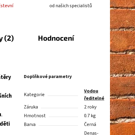
žstevní
od našich specialistů
y (2)
Hodnocení
átěry
Doplňkové parametry
Vodou
Kategorie
šních
ředitelné
Záruka
2 roky
u
.
Hmotnost
0.7 kg
děti
Barva
Černá
Denas-