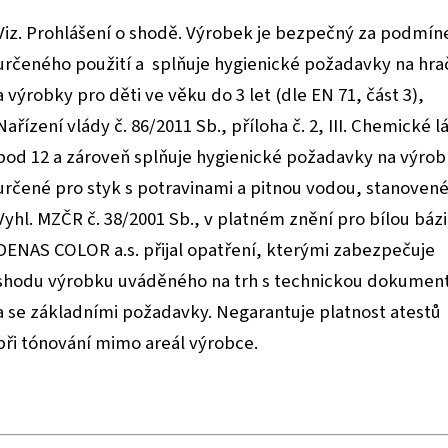
Viz. Prohlášení o shodě. Výrobek je bezpečný za podmín
určeného použití a splňuje hygienické požadavky na hra
a výrobky pro děti ve věku do 3 let (dle EN 71, část 3),
Nařízení vlády č. 86/2011 Sb., příloha č. 2, III. Chemické l
bod 12 a zároveň splňuje hygienické požadavky na výro
určené pro styk s potravinami a pitnou vodou, stanoven
Vyhl. MZČR č. 38/2001 Sb., v platném znění pro bílou bázi
DENAS COLOR a.s. přijal opatření, kterými zabezpečuje
shodu výrobku uváděného na trh s technickou dokument
a se základními požadavky. Negarantuje platnost atestů
při tónování mimo areál výrobce.