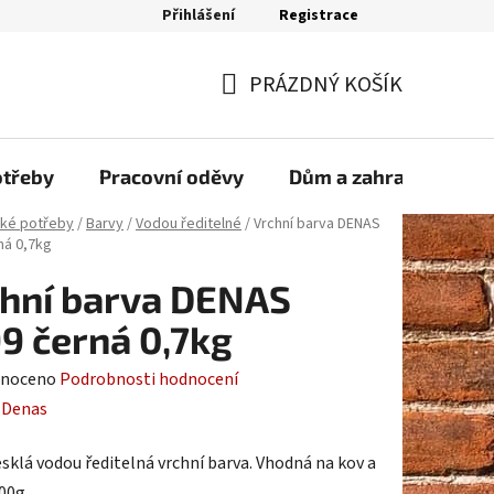
Přihlášení
Registrace
bjednávka
PRÁZDNÝ KOŠÍK
NÁKUPNÍ
KOŠÍK
otřeby
Pracovní oděvy
Dům a zahrada
Sp
ské potřeby
/
Barvy
/
Vodou ředitelné
/
Vrchní barva DENAS
ná 0,7kg
hní barva DENAS
9 černá 0,7kg
né
noceno
Podrobnosti hodnocení
ení
:
Denas
tu
esklá vodou ředitelná vrchní barva. Vhodná na kov a
00g.