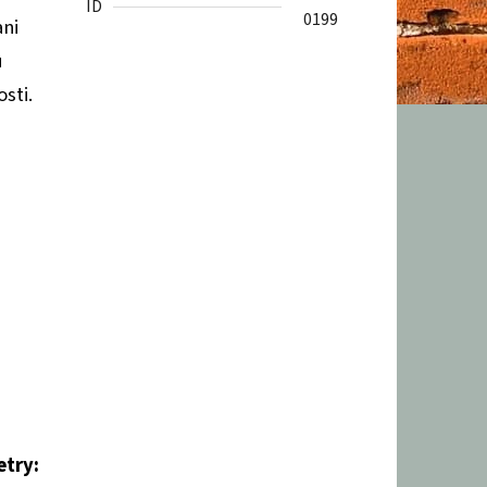
ID
0199
ani
u
sti.
etry: