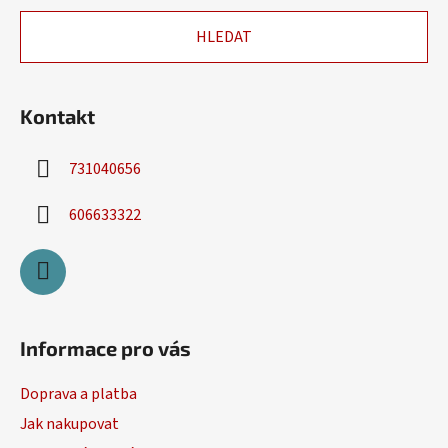
a
HLEDAT
t
í
Kontakt
731040656
606633322
Informace pro vás
Doprava a platba
Jak nakupovat