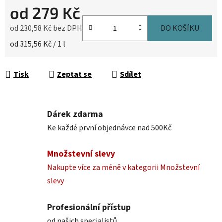
od
279 Kč
od
230,58 Kč
bez DPH
DO KOŠÍKU
Měrná cena:
od 315,56 Kč / 1 l
Tisk
Zeptat se
Sdílet
Dárek zdarma
Ke každé první objednávce nad 500Kč
Množstevní slevy
Nakupte více za méně v kategorii Množstevní
slevy
Profesionální přístup
od našich specialistů