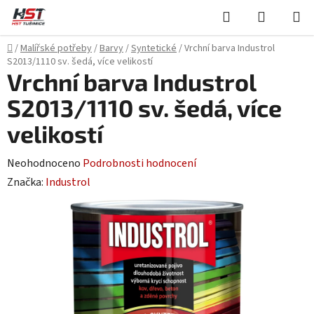
Přejít
Hledat
NÁKUPN
na
KOŠÍK
obsah
Domů
/
Malířské potřeby
/
Barvy
/
Syntetické
/
Vrchní barva Industrol
S2013/1110 sv. šedá, více velikostí
Vrchní barva Industrol
S2013/1110 sv. šedá, více
velikostí
Průměrné
Neohodnoceno
Podrobnosti hodnocení
hodnocení
Značka:
Industrol
produktu
je
0,0
z
5
hvězdiček.