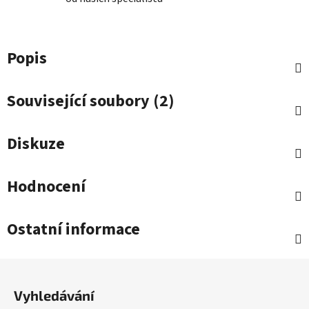
Popis
Související soubory (2)
Diskuze
Hodnocení
Ostatní informace
Z
á
Vyhledávání
p