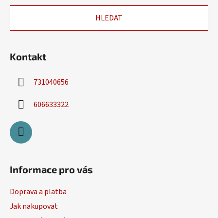
a
HLEDAT
t
í
Kontakt
731040656
606633322
Informace pro vás
Doprava a platba
Jak nakupovat