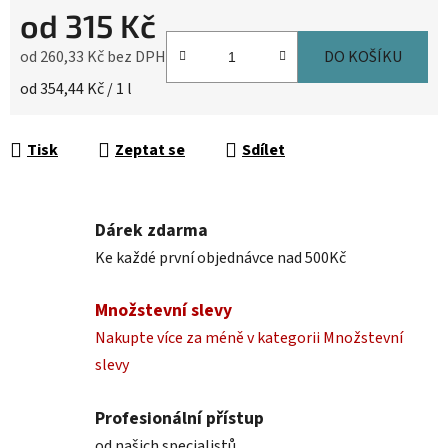
od
315 Kč
od
260,33 Kč
bez DPH
DO KOŠÍKU
Měrná cena:
od 354,44 Kč / 1 l
Tisk
Zeptat se
Sdílet
Dárek zdarma
Ke každé první objednávce nad 500Kč
Množstevní slevy
Nakupte více za méně v kategorii Množstevní
slevy
Profesionální přístup
od našich specialistů