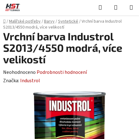
Přejít
Hledat
NÁKUPN
na
KOŠÍK
obsah
Domů
/
Malířské potřeby
/
Barvy
/
Syntetické
/
Vrchní barva Industrol
S2013/4550 modrá, více velikostí
Vrchní barva Industrol
S2013/4550 modrá, více
velikostí
Průměrné
Neohodnoceno
Podrobnosti hodnocení
hodnocení
Značka:
Industrol
produktu
je
0,0
z
5
hvězdiček.