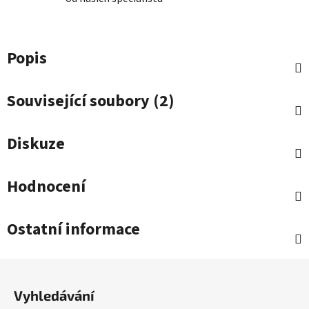
Popis
Související soubory (2)
Diskuze
Hodnocení
Ostatní informace
Z
á
Vyhledávání
p