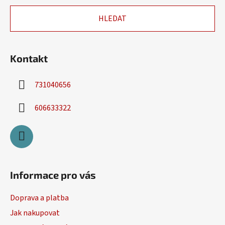
a
HLEDAT
t
í
Kontakt
731040656
606633322
Informace pro vás
Doprava a platba
Jak nakupovat