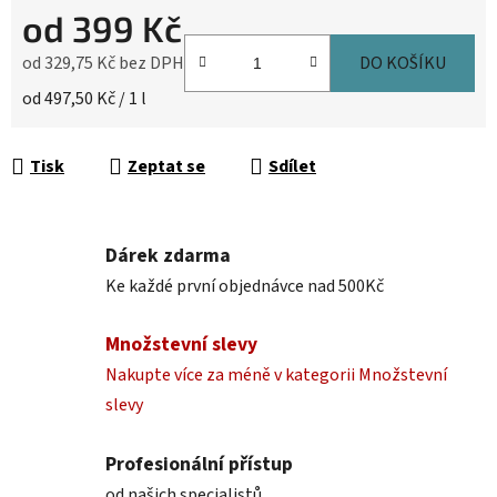
od
399 Kč
od
329,75 Kč
bez DPH
DO KOŠÍKU
Měrná cena:
od 497,50 Kč / 1 l
Tisk
Zeptat se
Sdílet
Dárek zdarma
Ke každé první objednávce nad 500Kč
Množstevní slevy
Nakupte více za méně v kategorii Množstevní
slevy
Profesionální přístup
od našich specialistů