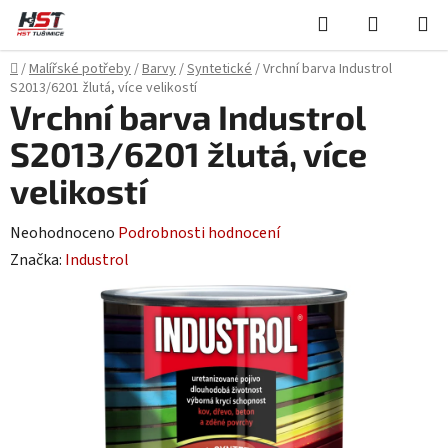
Přejít
Hledat
NÁKUPN
na
KOŠÍK
obsah
Domů
/
Malířské potřeby
/
Barvy
/
Syntetické
/
Vrchní barva Industrol
S2013/6201 žlutá, více velikostí
Vrchní barva Industrol
S2013/6201 žlutá, více
velikostí
Průměrné
Neohodnoceno
Podrobnosti hodnocení
hodnocení
Značka:
Industrol
produktu
je
0,0
z
5
hvězdiček.