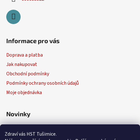
Informace pro vás
Doprava a platba
Jak nakupovat
Obchodní podmínky
Podmínky ochrany osobních údajů
Moje objednávka
Novinky
Výběr elektrického nářadí
Zdraví vás HST Tušimice.
29.1.2026