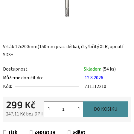
Vrták 12x200mm(150mm prac. délka), čtyřbřitý XLR, upnutí
SDS+
Dostupnost
Skladem
(54 ks)
Můžeme doručit do:
12.8.2026
Kód:
711112210
299 Kč
DO KOŠÍKU
247,11 Kč bez DPH
Měrná cena:
Tisk
Zeptat se
Sdílet