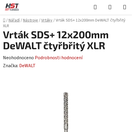
Přejít
Hledat
NÁKUPN
na
KOŠÍK
obsah
Domů
/
Nářadí
/
Nástroje
/
Vrtáky
/
Vrták SDS+ 12x200mm DeWALT čtyřbřitý
XLR
Vrták SDS+ 12x200mm
DeWALT čtyřbřitý XLR
Průměrné
Neohodnoceno
Podrobnosti hodnocení
hodnocení
Značka:
DeWALT
produktu
je
0,0
z
5
hvězdiček.