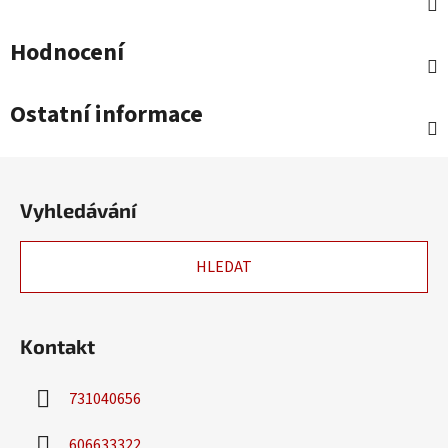
Hodnocení
Ostatní informace
Z
á
Vyhledávání
p
a
HLEDAT
t
í
Kontakt
731040656
606633322