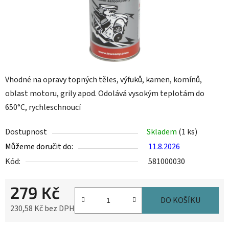
Vhodné na opravy topných těles, výfuků, kamen, komínů,
oblast motoru, grily apod. Odolává vysokým teplotám do
650°C, rychleschnoucí
Dostupnost
Skladem
(1 ks)
Můžeme doručit do:
11.8.2026
Kód:
581000030
279 Kč
DO KOŠÍKU
230,58 Kč bez DPH
Měrná cena: