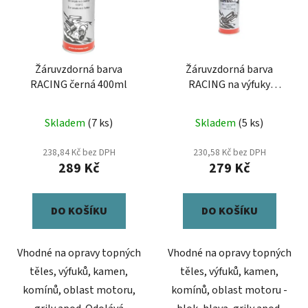
Žáruvzdorná barva
Žáruvzdorná barva
RACING černá 400ml
RACING na výfuky
stříbrná 400ml
Skladem
(7 ks)
Skladem
(5 ks)
238,84 Kč bez DPH
230,58 Kč bez DPH
289 Kč
279 Kč
DO KOŠÍKU
DO KOŠÍKU
Vhodné na opravy topných
Vhodné na opravy topných
těles, výfuků, kamen,
těles, výfuků, kamen,
komínů, oblast motoru,
komínů, oblast motoru -