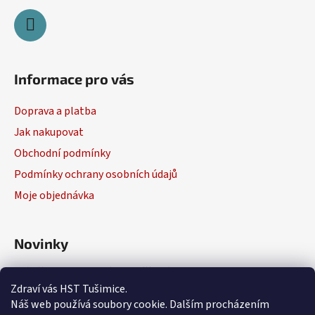
Informace pro vás
Doprava a platba
Jak nakupovat
Obchodní podmínky
Podmínky ochrany osobních údajů
Moje objednávka
Novinky
Výběr elektrického nářadí
Zdraví vás HST Tušimice.
29.1.2026
Náš web používá soubory cookie. Dalším procházením