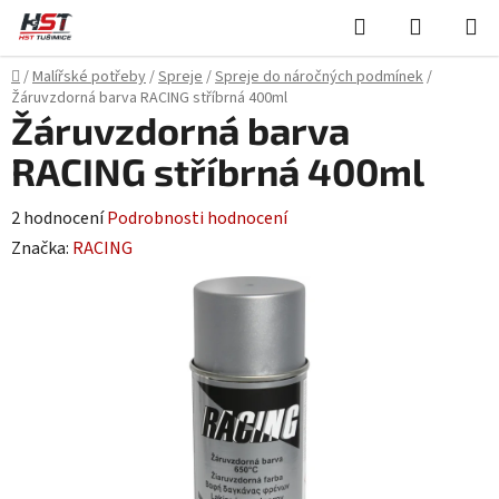
Přejít
Hledat
NÁKUPN
na
KOŠÍK
obsah
Domů
/
Malířské potřeby
/
Spreje
/
Spreje do náročných podmínek
/
Žáruvzdorná barva RACING stříbrná 400ml
Žáruvzdorná barva
RACING stříbrná 400ml
Průměrné
2 hodnocení
Podrobnosti hodnocení
hodnocení
Značka:
RACING
produktu
je
5,0
z
5
hvězdiček.