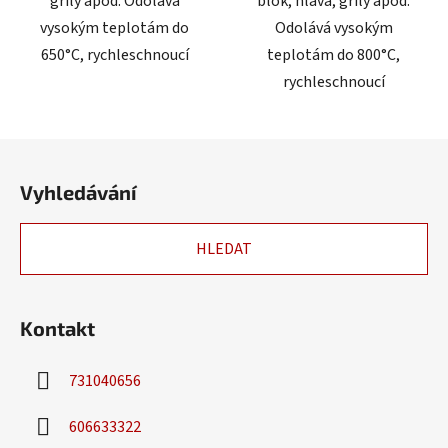
grily apod. Odolává
blok, hlava, grily apod.
vysokým teplotám do
Odolává vysokým
650°C, rychleschnoucí
teplotám do 800°C,
rychleschnoucí
Z
á
Vyhledávání
p
a
HLEDAT
t
í
Kontakt
731040656
606633322