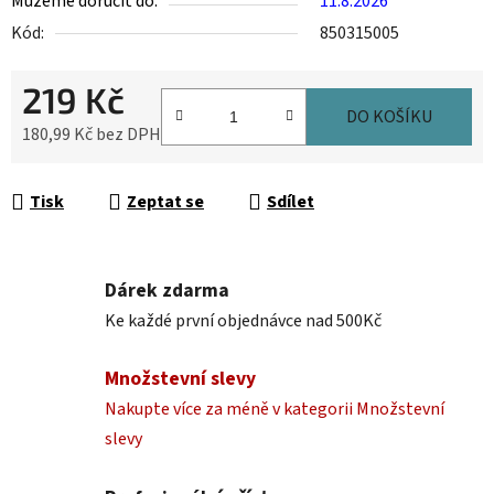
Můžeme doručit do:
11.8.2026
Kód:
850315005
219 Kč
DO KOŠÍKU
180,99 Kč bez DPH
Měrná cena:
Tisk
Zeptat se
Sdílet
Dárek zdarma
Ke každé první objednávce nad 500Kč
Množstevní slevy
Nakupte více za méně v kategorii Množstevní
slevy