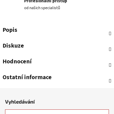
Profesionální přístup
od našich specialistů
Popis
Diskuze
Hodnocení
Ostatní informace
Z
á
Vyhledávání
p
a