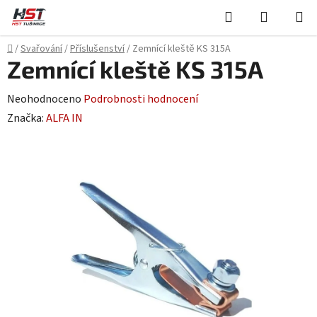
Přejít
Hledat
NÁKUPN
na
KOŠÍK
obsah
Domů
/
Svařování
/
Příslušenství
/
Zemnící kleště KS 315A
Zemnící kleště KS 315A
Průměrné
Neohodnoceno
Podrobnosti hodnocení
hodnocení
Značka:
ALFA IN
produktu
je
0,0
z
5
hvězdiček.