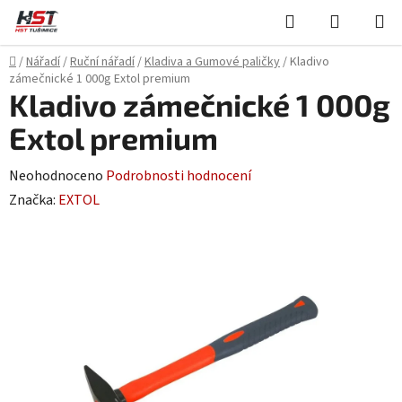
Přejít
Hledat
NÁKUPN
na
KOŠÍK
obsah
Domů
/
Nářadí
/
Ruční nářadí
/
Kladiva a Gumové paličky
/
Kladivo
zámečnické 1 000g Extol premium
Kladivo zámečnické 1 000g
Extol premium
Průměrné
Neohodnoceno
Podrobnosti hodnocení
hodnocení
Značka:
EXTOL
produktu
je
0,0
z
5
hvězdiček.