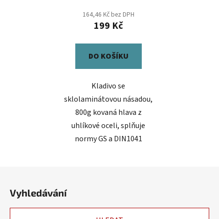
164,46 Kč bez DPH
199 Kč
DO KOŠÍKU
Kladivo se
sklolaminátovou násadou,
800g kovaná hlava z
uhlíkové oceli, splňuje
normy GS a DIN1041
Z
á
Vyhledávání
p
a