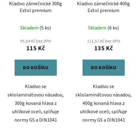
Kladivo zámečnické 300g
Kladivo zámečnické 400g
Extol premium
Extol premium
Skladem
(5 ks)
Skladem
(6 ks)
95,04 Kč bez DPH
111,57 Kč bez DPH
115 Kč
135 Kč
DO KOŠÍKU
DO KOŠÍKU
Kladivo se
Kladivo se
sklolaminátovou násadou,
sklolaminátovou násadou,
300g kovaná hlava z
400g kovaná hlava z
uhlíkové oceli, splňuje
uhlíkové oceli, splňuje
normy GS a DIN1041
normy GS a DIN1041