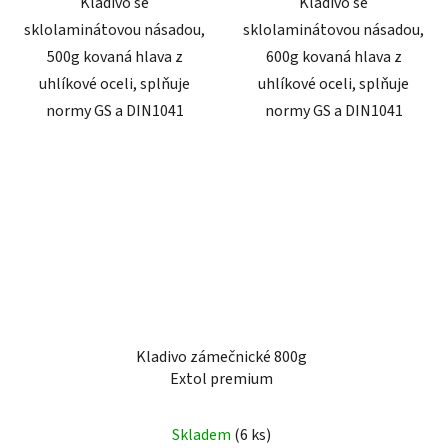
Kladivo se
Kladivo se
sklolaminátovou násadou,
sklolaminátovou násadou,
500g kovaná hlava z
600g kovaná hlava z
uhlíkové oceli, splňuje
uhlíkové oceli, splňuje
normy GS a DIN1041
normy GS a DIN1041
Kladivo zámečnické 800g
Extol premium
Skladem
(6 ks)