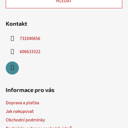
HLEDAT
t
í
Kontakt
731040656
606633322
Informace pro vás
Doprava a platba
Jak nakupovat
Obchodní podmínky