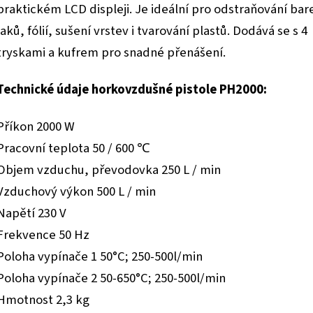
praktickém LCD displeji. Je ideální pro odstraňování bar
laků, fólií, sušení vrstev i tvarování plastů. Dodává se s 4
tryskami a kufrem pro snadné přenášení.
Technické údaje horkovzdušné pistole PH2000:
Příkon 2000 W
Pracovní teplota 50 / 600 ℃
Objem vzduchu, převodovka 250 L / min
Vzduchový výkon 500 L / min
Napětí 230 V
Frekvence 50 Hz
Poloha vypínače 1 50°C; 250-500l/min
Poloha vypínače 2 50-650°C; 250-500l/min
Hmotnost 2,3 kg