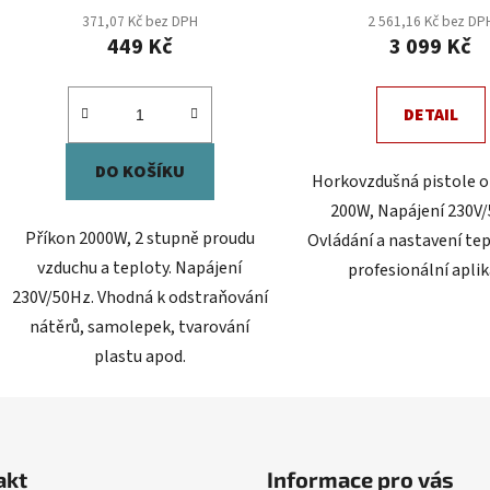
371,07 Kč bez DPH
2 561,16 Kč bez DP
449 Kč
3 099 Kč
DETAIL
DO KOŠÍKU
Horkovzdušná pistole o
200W, Napájení 230V
Příkon 2000W, 2 stupně proudu
Ovládání a nastavení tep
vzduchu a teploty. Napájení
profesionální aplik
230V/50Hz. Vhodná k odstraňování
nátěrů, samolepek, tvarování
plastu apod.
akt
Informace pro vás