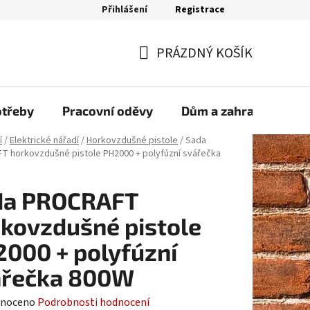
Přihlášení
Registrace
bjednávka
PRÁZDNÝ KOŠÍK
NÁKUPNÍ
KOŠÍK
otřeby
Pracovní oděvy
Dům a zahrada
Sp
í
/
Elektrické nářadí
/
Horkovzdušné pistole
/
Sada
 horkovzdušné pistole PH2000 + polyfúzní svářečka
da PROCRAFT
kovzdušné pistole
000 + polyfúzní
ářečka 800W
né
noceno
Podrobnosti hodnocení