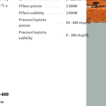
 °C a
Příkon pistole
2 000W
Příkon svářečky
2 000W
Pracovní teplota
50 - 600 stupňů
pistole
Pracovní teplota
0 - 300 stupňů
svářečky
–600
na