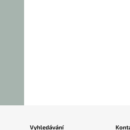
Z
á
Vyhledávání
Kont