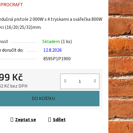
ení
:
PROCRAFT
tu
dušná pistole 2 000W s 4 tryskami a svářečka 800W
vci (16/20/25/32)mm.
nost
Skladem
(1 ks)
doručit do:
12.8.2026
ek.
859SP1P1900
899 Kč
42 Kč bez DPH
cena:
DO KOŠÍKU
Zeptat se
Sdílet