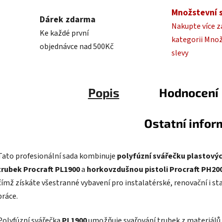
Množstevní 
Dárek zdarma
Nakupte více z
Ke každé první
kategorii Mno
objednávce nad 500Kč
slevy
Popis
Hodnocení
Ostatní info
Tato profesionální sada kombinuje
polyfúzní svářečku plastový
trubek Procraft PL1900
a
horkovzdušnou pistoli Procraft PH20
čímž získáte všestranné vybavení pro instalatérské, renovační i st
práce.
Polyfúzní svářečka
PL1900
umožňuje svařování trubek z materiálů