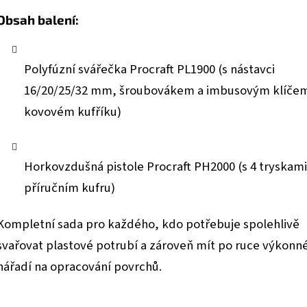
Obsah balení:
Polyfúzní svářečka Procraft PL1900 (s nástavci
16/20/25/32 mm, šroubovákem a imbusovým klíčem
kovovém kufříku)
Horkovzdušná pistole Procraft PH2000 (s 4 tryskami
příručním kufru)
Kompletní sada pro každého, kdo potřebuje spolehlivě
svařovat plastové potrubí a zároveň mít po ruce výkonn
nářadí na opracování povrchů.