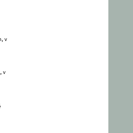
, v
, v
é