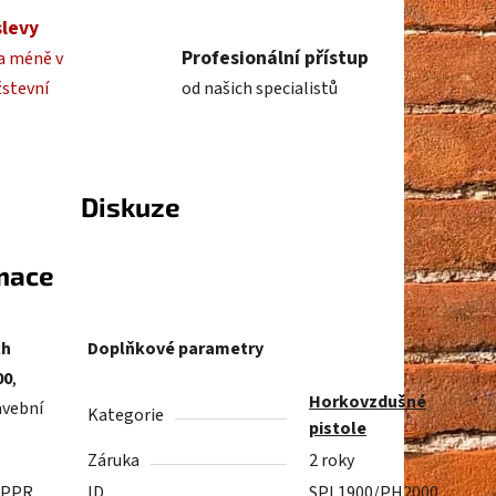
slevy
Profesionální přístup
a méně v
žstevní
od našich specialistů
Diskuze
rmace
ch
Doplňkové parametry
00
,
Horkovzdušné
avební
Kategorie
pistole
Záruka
2 roky
 PPR,
ID
SPL1900/PH2000