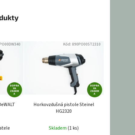
odukty
PO00DW340
Kód:
890PO00ST2310
DOPRA
DOPRA
VA
VA
ZDARM
ZDARM
A
A
 DeWALT
Horkovzdušná pistole Steinel
HG2320
atele
Skladem
(1 ks)