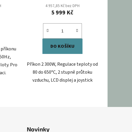
H
4 957,85 Kč bez DPH
5 999 Kč
DO KOŠÍKU
 příkonu
/50Hz,
Příkon 2 300W, Regulace teploty od
loty. Pro
80 do 650°C, 2 stupně průtoku
aci.
vzduchu, LCD displej a joystick
Novinky