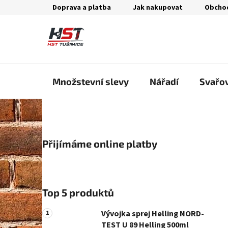
Přejít
Doprava a platba
Jak nakupovat
Obcho
na
obsah
Množstevní slevy
Nářadí
Svařo
P
Přijímáme online platby
o
s
t
r
Top 5 produktů
a
n
Vývojka sprej Helling NORD-
n
TEST U 89 Helling 500ml