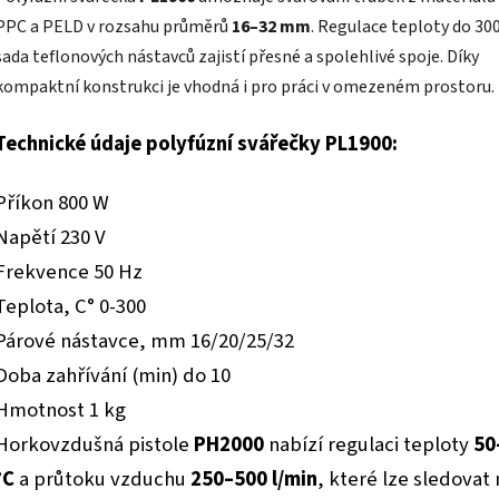
PPC a PELD v rozsahu průměrů
16–32 mm
. Regulace teploty do 300
sada teflonových nástavců zajistí přesné a spolehlivé spoje. Díky
kompaktní konstrukci je vhodná i pro práci v omezeném prostoru.
Technické údaje polyfúzní svářečky PL1900:
Příkon 800 W
Napětí 230 V
Frekvence 50 Hz
Teplota, C° 0-300
Párové nástavce, mm 16/20/25/32
Doba zahřívání (min) do 10
Hmotnost 1 kg
Horkovzdušná pistole
PH2000
nabízí regulaci teploty
50
°C
a průtoku vzduchu
250–500 l/min
, které lze sledovat 