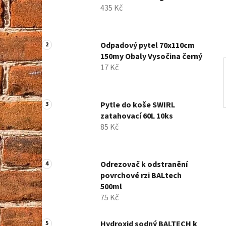
435 Kč
í
p
a
Odpadový pytel 70x110cm
n
150my Obaly Vysočina černý
e
17 Kč
l
Pytle do koše SWIRL
zatahovací 60L 10ks
85 Kč
Odrezovač k odstranění
povrchové rzi BALtech
500ml
75 Kč
Hydroxid sodný BALTECH k