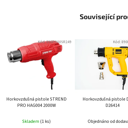
Související pr
Kód:
890PO00SR249
Kód:
890
Horkovzdušná pistole STREND
Horkovzdušná pistole
PRO HAG004 2000W
D26414
Skladem
(1 ks)
Objednáno od dodav