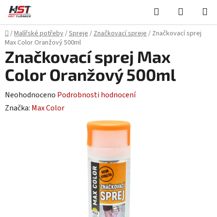
Přejít
Hledat
NÁKUPN
na
KOŠÍK
obsah
Domů
/
Malířské potřeby
/
Spreje
/
Značkovací spreje
/
Značkovací sprej
Max Color Oranžový 500ml
Značkovací sprej Max
Color Oranžový 500ml
Průměrné
Neohodnoceno
Podrobnosti hodnocení
hodnocení
Značka:
Max Color
produktu
je
0,0
z
5
hvězdiček.