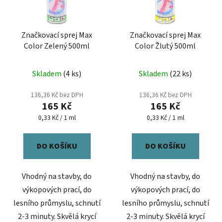
Značkovací sprej Max
Značkovací sprej Max
Color Zelený 500ml
Color Žlutý 500ml
Skladem
(4 ks)
Skladem
(22 ks)
136,36 Kč bez DPH
136,36 Kč bez DPH
165 Kč
165 Kč
Měrná
Měrná
0,33 Kč / 1 ml
0,33 Kč / 1 ml
cena:
cena:
DO KOŠÍKU
DO KOŠÍKU
Vhodný na stavby, do
Vhodný na stavby, do
výkopových prací, do
výkopových prací, do
lesního průmyslu, schnutí
lesního průmyslu, schnutí
2-3 minuty. Skvělá krycí
2-3 minuty. Skvělá krycí