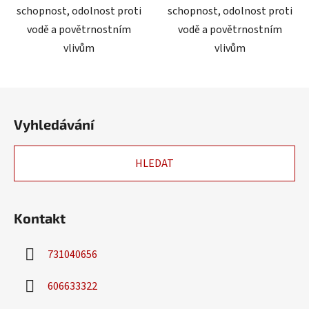
schopnost, odolnost proti
schopnost, odolnost proti
vodě a povětrnostním
vodě a povětrnostním
vlivům
vlivům
Z
á
Vyhledávání
p
a
HLEDAT
t
í
Kontakt
731040656
606633322