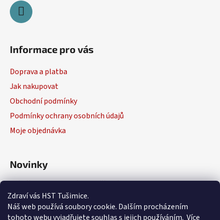
Informace pro vás
Doprava a platba
Jak nakupovat
Obchodní podmínky
Podmínky ochrany osobních údajů
Moje objednávka
Novinky
Výběr elektrického nářadí
Zdraví vás HST Tušimice.
29.1.2026
Náš web používá soubory cookie. Dalším procházením
tohoto webu vyjadřujete souhlas s jejich používáním. Více