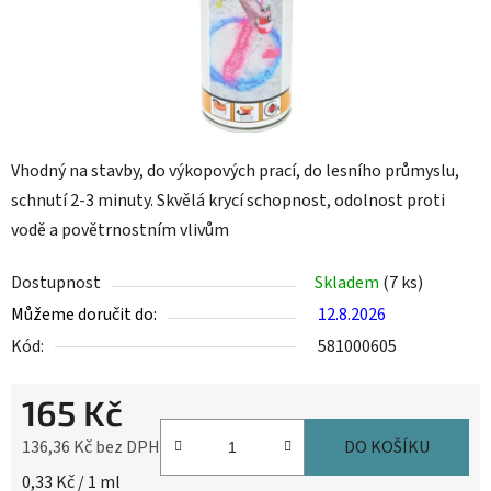
Vhodný na stavby, do výkopových prací, do lesního průmyslu,
schnutí 2-3 minuty. Skvělá krycí schopnost, odolnost proti
vodě a povětrnostním vlivům
Dostupnost
Skladem
(7 ks)
Můžeme doručit do:
12.8.2026
Kód:
581000605
165 Kč
136,36 Kč bez DPH
DO KOŠÍKU
Měrná cena:
0,33 Kč / 1 ml