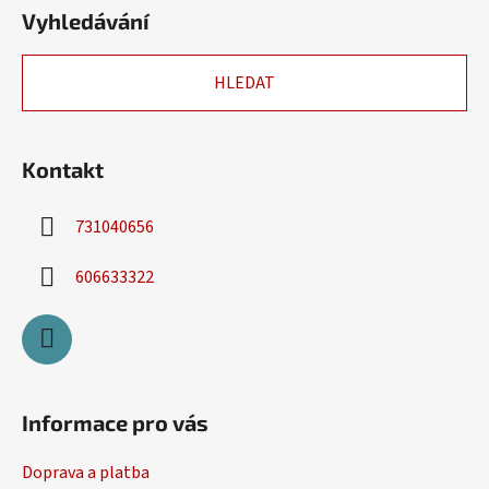
á
Vyhledávání
p
a
HLEDAT
t
í
Kontakt
731040656
606633322
Informace pro vás
Doprava a platba