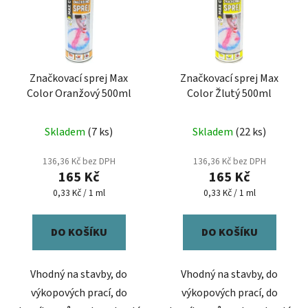
Značkovací sprej Max
Značkovací sprej Max
Color Oranžový 500ml
Color Žlutý 500ml
Skladem
(7 ks)
Skladem
(22 ks)
136,36 Kč bez DPH
136,36 Kč bez DPH
165 Kč
165 Kč
Měrná
Měrná
0,33 Kč / 1 ml
0,33 Kč / 1 ml
cena:
cena:
DO KOŠÍKU
DO KOŠÍKU
Vhodný na stavby, do
Vhodný na stavby, do
výkopových prací, do
výkopových prací, do