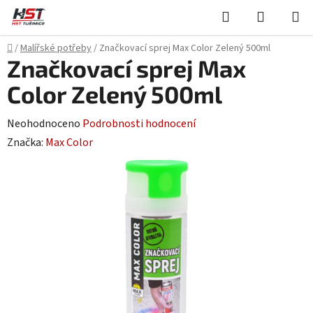
Přejít
Hledat
NÁKUPN
na
KOŠÍK
obsah
Domů
/
Malířské potřeby
/
Značkovací sprej Max Color Zelený 500ml
Značkovací sprej Max
Color Zelený 500ml
Průměrné
Neohodnoceno
Podrobnosti hodnocení
hodnocení
Značka:
Max Color
produktu
je
0,0
z
5
hvězdiček.