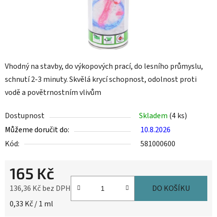
Vhodný na stavby, do výkopových prací, do lesního průmyslu,
schnutí 2-3 minuty. Skvělá krycí schopnost, odolnost proti
vodě a povětrnostním vlivům
Dostupnost
Skladem
(4 ks)
Můžeme doručit do:
10.8.2026
Kód:
581000600
165 Kč
136,36 Kč bez DPH
DO KOŠÍKU
Měrná cena:
0,33 Kč / 1 ml