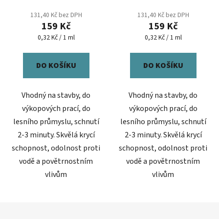
131,40 Kč bez DPH
131,40 Kč bez DPH
159 Kč
159 Kč
Měrná
Měrná
0,32 Kč / 1 ml
0,32 Kč / 1 ml
cena:
cena:
DO KOŠÍKU
DO KOŠÍKU
Vhodný na stavby, do
Vhodný na stavby, do
výkopových prací, do
výkopových prací, do
lesního průmyslu, schnutí
lesního průmyslu, schnutí
2-3 minuty. Skvělá krycí
2-3 minuty. Skvělá krycí
schopnost, odolnost proti
schopnost, odolnost proti
vodě a povětrnostním
vodě a povětrnostním
vlivům
vlivům
Z